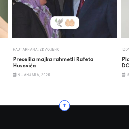
,
HAJTARHANA
IZDVOJENO
IZ
Preselila majka rahmetli Rafeta
Pl
Husovića
DO
9 JANUARA, 2025