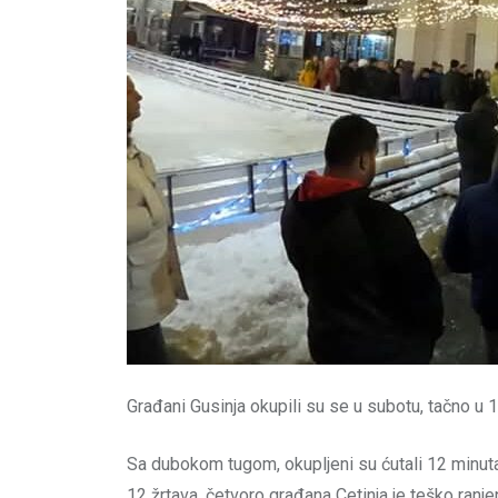
Građani Gusinja okupili su se u subotu, tačno u 
Sa dubokom tugom, okupljeni su ćutali 12 minuta
12 žrtava, četvoro građana Cetinja je teško ranj