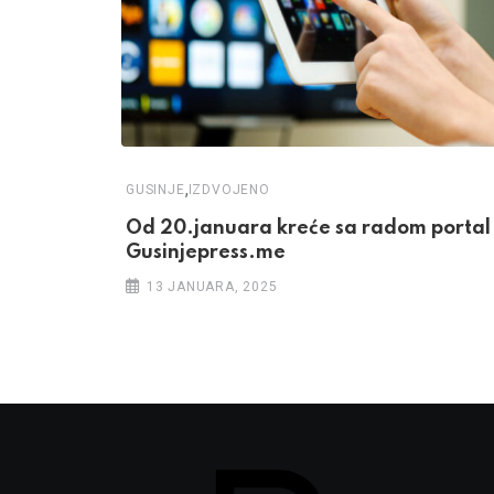
,
GUSINJE
IZDVOJENO
Od 20.januara kreće sa radom portal
Gusinjepress.me
13 JANUARA, 2025