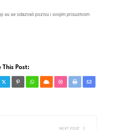
ji su se odazvali pozivu i svojim prisustvom
 This Post:
Pinterest
Whatsapp
Cloud
StumbleUpon
Print
Share
via
Email
NEXT POST