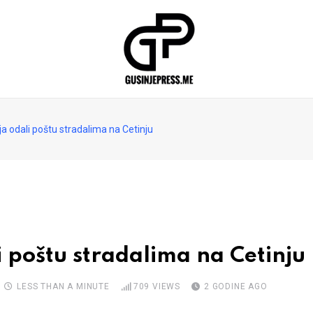
a odali poštu stradalima na Cetinju
 poštu stradalima na Cetinju
LESS THAN A MINUTE
709
VIEWS
2 GODINE AGO