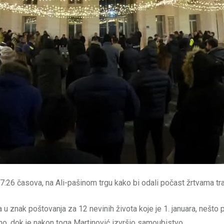
17:26 časova, na Ali-pašinom trgu kako bi odali počast žrtvama tr
 u znak poštovanja za 12 nevinih života koje je 1. januara, nešto
eno, dok je nakon toga Martinović izvršio samoubistvo.