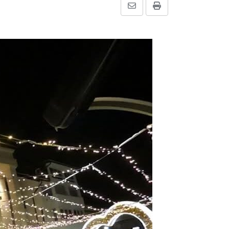
Share
Print
via
Email