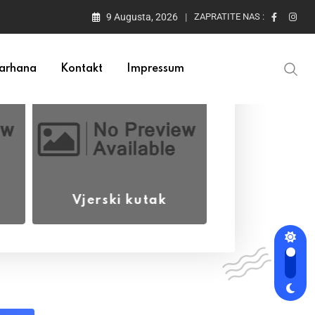
9 Augusta, 2026
ZAPRATITE NAS :
arhana
Kontakt
Impressum
Vjerski kutak
Vremep
(63)
(13)