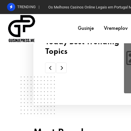
TRENDING
Os Melhores Casinos Online Legais em Portugal 
Gusinje
Vremeplov
Today Best Trending
Topics
rski kutak
Vremeplov
(63)
(13)