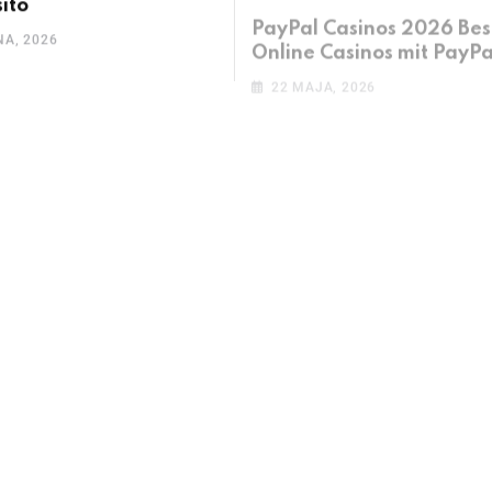
ito
PayPal Casinos 2026 Bes
Online Casinos mit PayPa
NA, 2026
22 MAJA, 2026