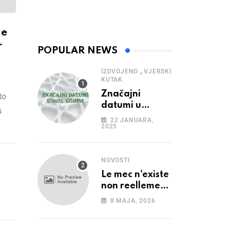
ne
r
POPULAR NEWS
,
IZDVOJENO
VJERSKI
KUTAK
Značajni
to
datumi u
s
islamskom
22 JANUARA,
2025
kalendaru u
2025. godini
NOVOSTI
Le mec n'existe
non reellement
d'echanges a
8 MAJA, 2026
la Tournette
voire cette en