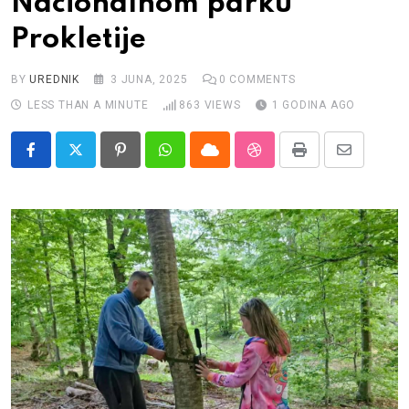
Nacionalnom parku
Impressum
Prokletije
BY
UREDNIK
3 JUNA, 2025
0
COMMENTS
LESS THAN A MINUTE
863
VIEWS
1 GODINA AGO
Pinterest
Whatsapp
Cloud
StumbleUpon
Print
Share
via
Email