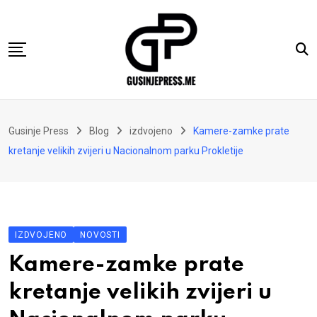
Skip
to
content
Gusinje
Gusinje Press
Blog
izdvojeno
Kamere-zamke prate
Vremeplov
kretanje velikih zvijeri u Nacionalnom parku Prokletije
Vjerski kutak
Sport
Kolumne
IZDVOJENO
NOVOSTI
Oglasi
Kamere-zamke prate
Hajtarhana
kretanje velikih zvijeri u
Kontakt