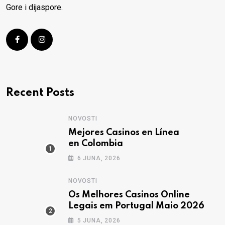
Gore i dijaspore.
Recent Posts
NOVOSTI
Mejores Casinos en Línea
en Colombia
6 JUNA, 2026
NOVOSTI
Os Melhores Casinos Online
Legais em Portugal Maio 2026
5 JUNA, 2026