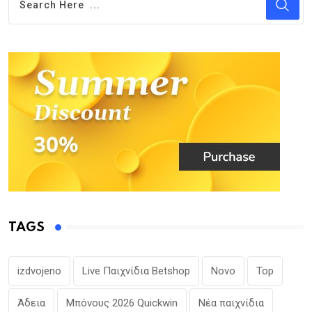
TAGS
izdvojeno
Live Παιχνίδια Betshop
Novo
Top
Άδεια
Μπόνους 2026 Quickwin
Νέα παιχνίδια