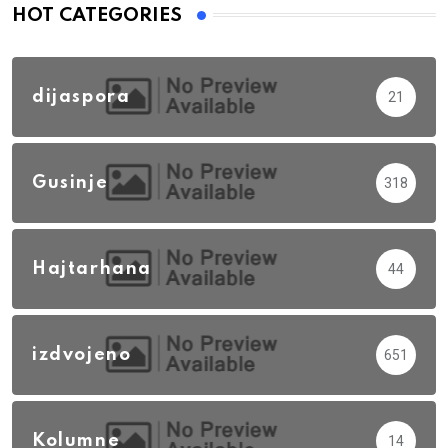
HOT CATEGORIES
dijaspora
21
Gusinje
318
Hajtarhana
44
izdvojeno
651
Kolumne
14