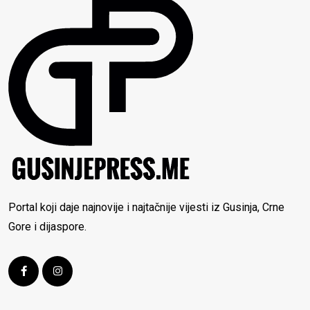
Portal koji daje najnovije i najtačnije vijesti iz Gusinja, Crne
Gore i dijaspore.