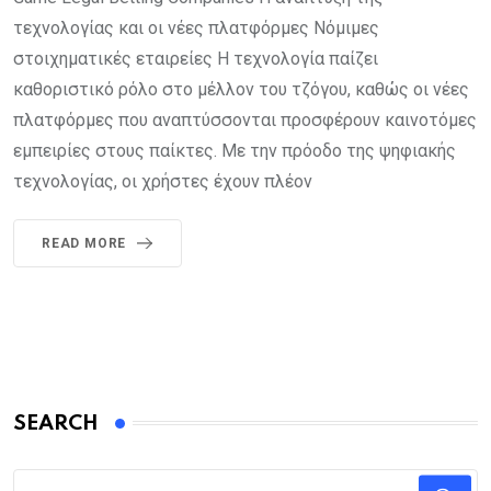
τεχνολογίας και οι νέες πλατφόρμες Νόμιμες
στοιχηματικές εταιρείες Η τεχνολογία παίζει
καθοριστικό ρόλο στο μέλλον του τζόγου, καθώς οι νέες
πλατφόρμες που αναπτύσσονται προσφέρουν καινοτόμες
εμπειρίες στους παίκτες. Με την πρόοδο της ψηφιακής
τεχνολογίας, οι χρήστες έχουν πλέον
READ MORE
SEARCH