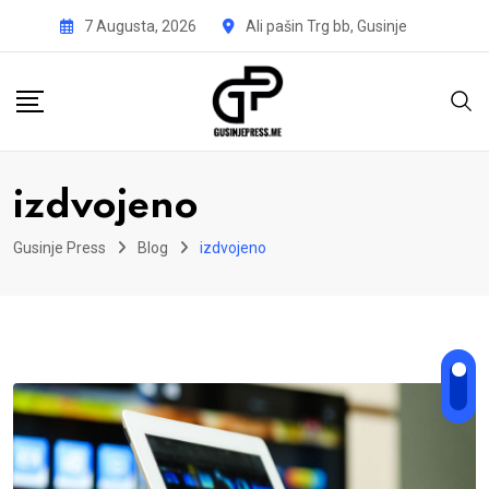
Skip
7 Augusta, 2026
Ali pašin Trg bb, Gusinje
to
content
izdvojeno
Gusinje Press
Blog
izdvojeno