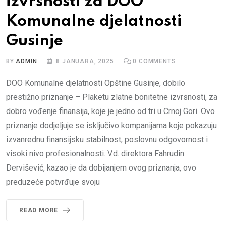
izvrsnosti za DOO
Komunalne djelatnosti
Gusinje
BY
ADMIN
8 JANUARA, 2025
0
COMMENTS
DOO Komunalne djelatnosti Opštine Gusinje, dobilo
prestižno priznanje – Plaketu zlatne bonitetne izvrsnosti, za
dobro vođenje finansija, koje je jedno od tri u Crnoj Gori. Ovo
priznanje dodjeljuje se isključivo kompanijama koje pokazuju
izvanrednu finansijsku stabilnost, poslovnu odgovornost i
visoki nivo profesionalnosti. V.d. direktora Fahrudin
Dervišević, kazao je da dobijanjem ovog priznanja, ovo
preduzeće potvrđuje svoju
READ MORE