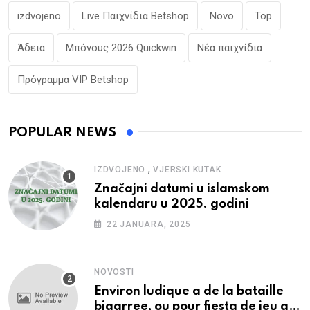
izdvojeno
Live Παιχνίδια Betshop
Novo
Top
Άδεια
Μπόνους 2026 Quickwin
Νέα παιχνίδια
Πρόγραμμα VIP Betshop
POPULAR NEWS
,
IZDVOJENO
VJERSKI KUTAK
Značajni datumi u islamskom
kalendaru u 2025. godini
22 JANUARA, 2025
NOVOSTI
Environ ludique a de la bataille
bigarree, ou pour fiesta de jeu a