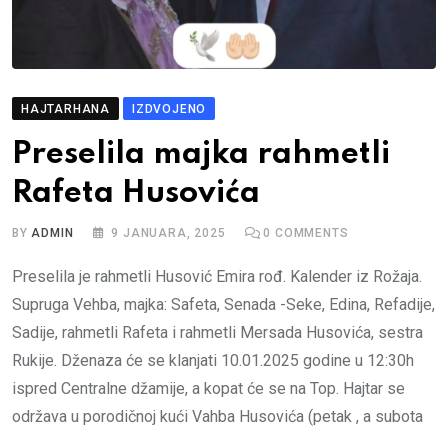
HAJTARHANA
IZDVOJENO
Preselila majka rahmetli
Rafeta Husovića
BY
ADMIN
9 JANUARA, 2025
0
COMMENTS
Preselila je rahmetli Husović Emira rođ. Kalender iz Rožaja.
Supruga Vehba, majka: Safeta, Senada -Seke, Edina, Refadije,
Sadije, rahmetli Rafeta i rahmetli Mersada Husovića, sestra
Rukije. Dženaza će se klanjati 10.01.2025 godine u 12:30h
ispred Centralne džamije, a kopat će se na Top. Hajtar se
održava u porodičnoj kući Vahba Husovića (petak , a subota