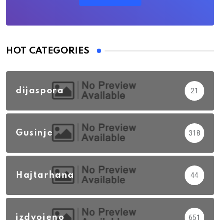
HOT CATEGORIES
dijaspora
21
Gusinje
318
Hajtarhana
44
izdvojeno
651