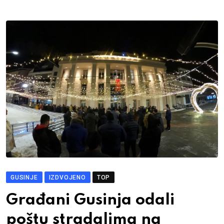
GUSINJE
IZDVOJENO
TOP
Građani Gusinja odali
poštu stradalima na