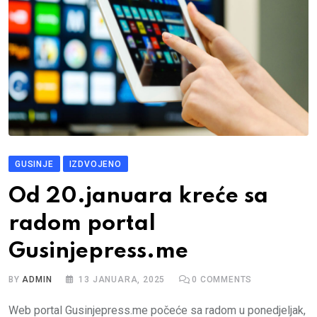
GUSINJE
IZDVOJENO
Od 20.januara kreće sa
radom portal
Gusinjepress.me
BY
ADMIN
13 JANUARA, 2025
0
COMMENTS
Web portal Gusinjepress.me počeće sa radom u ponedjeljak,