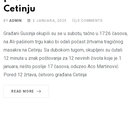
Cetinju
BY
ADMIN
5 JANUARA, 2025
0
COMMENTS
Građani Gusinja okupili su se u subotu, tačno u 17:26 časova,
na Ali-pašinom trgu kako bi odali počast žrtvama tragičnog
masakra na Cetinju. Sa dubokom tugom, okupljeni su ćutali
12 minuta u znak poštovanja za 12 nevinih života koje je 1.
januara, nešto poslije 17 časova, oduzeo Aco Martinović.
Pored 12 žrtava, četvoro građana Cetinja
READ MORE