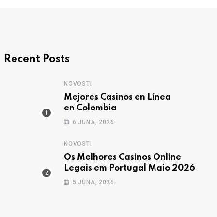
Recent Posts
NOVOSTI
Mejores Casinos en Línea
en Colombia
6 JUNA, 2026
NOVOSTI
Os Melhores Casinos Online
Legais em Portugal Maio 2026
5 JUNA, 2026