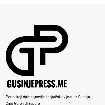
Portal koji daje najnovije i najtačnije vijesti iz Gusinja,
Crne Gore i dijaspore.