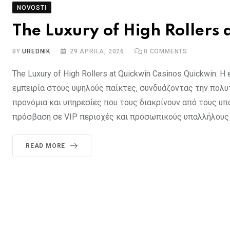
NOVOSTI
The Luxury of High Rollers 
BY
UREDNIK
29 APRILA, 2026
0
COMMENTS
The Luxury of High Rollers at Quickwin Casinos Quickwin:
εμπειρία στους υψηλούς παίκτες, συνδυάζοντας την πολυτ
προνόμια και υπηρεσίες που τους διακρίνουν από τους υ
πρόσβαση σε VIP περιοχές και προσωπικούς υπαλλήλους
READ MORE