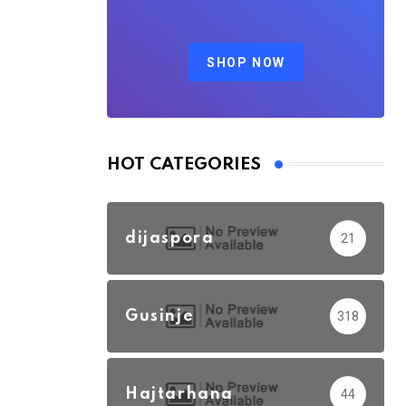
SHOP NOW
HOT CATEGORIES
dijaspora
21
Gusinje
318
Hajtarhana
44