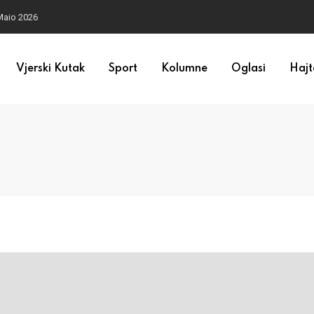
Maio 2026
Vjerski Kutak
Sport
Kolumne
Oglasi
Hajt