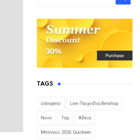
TAGS
izdvojeno
Live Παιχνίδια Betshop
Novo
Top
Άδεια
Μπόνους 2026 Quickwin