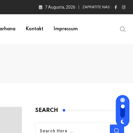
7 Augusta, 2026
ZAPRATITE NAS :
arhana
Kontakt
Impressum
SEARCH