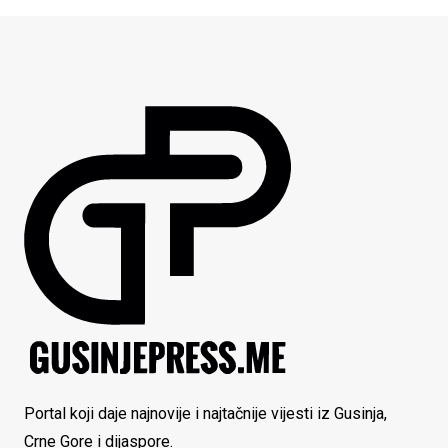
Portal koji daje najnovije i najtačnije vijesti iz Gusinja,
Crne Gore i dijaspore.