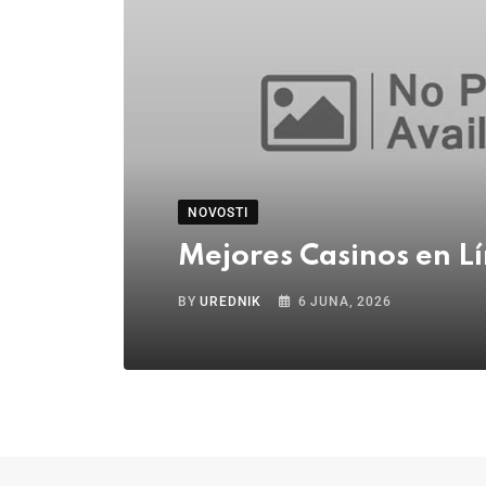
NOVOSTI
Mejores Casinos en L
BY
UREDNIK
6 JUNA, 2026