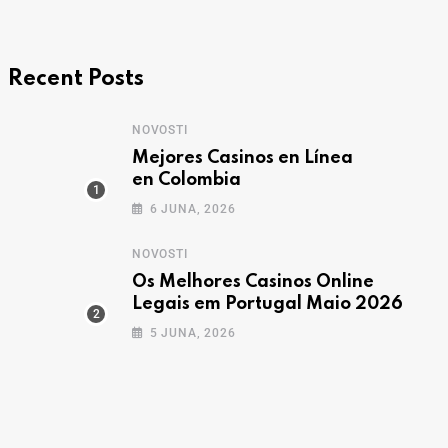
Recent Posts
NOVOSTI
Mejores Casinos en Línea
en Colombia
6 JUNA, 2026
NOVOSTI
Os Melhores Casinos Online
Legais em Portugal Maio 2026
5 JUNA, 2026