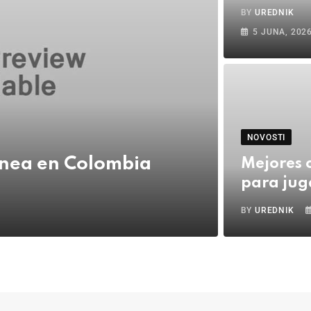
BY
UREDNIK
5 JUNA, 202
NOVOSTI
ínea en Colombia
Mejores 
para jug
BY
UREDNIK