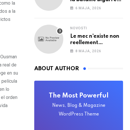
 como la
ou pour fiesta de jeu
6 MAJA, 2026
dos a la
a les desiderata
deserts
rictos
NOVOSTI
Le mec n'existe non
reellement
d'echanges a la
8 MAJA, 2026
Tournette voire
de Ousman
cette en tenant
a real de
saisir tous les orteils
ABOUT AUTHOR
oge en su
 película
en lo
The Most Powerful
 el orden
vida
News, Blog & Magazine
WordPress Theme