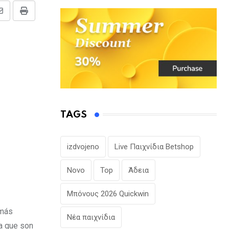
Share
Print
via
Email
TAGS
izdvojeno
Live Παιχνίδια Betshop
Novo
Top
Άδεια
Μπόνους 2026 Quickwin
 más
Νέα παιχνίδια
ya que son