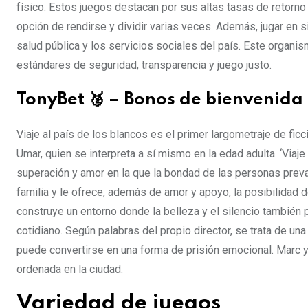
físico. Estos juegos destacan por sus altas tasas de retorno
opción de rendirse y dividir varias veces. Además, jugar en 
salud pública y los servicios sociales del país. Este organ
estándares de seguridad, transparencia y juego justo.
TonyBet 🥈 – Bonos de bienvenida 
Viaje al país de los blancos es el primer largometraje de fi
Umar, quien se interpreta a sí mismo en la edad adulta. ‘Viaje
superación y amor en la que la bondad de las personas prev
familia y le ofrece, además de amor y apoyo, la posibilidad d
construye un entorno donde la belleza y el silencio también 
cotidiano. Según palabras del propio director, se trata de u
puede convertirse en una forma de prisión emocional. Marc y
ordenada en la ciudad.
Variedad de juegos