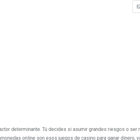
o factor determinante. Tú decides si asumir grandes riesgos o ser
gamonedas online son esos juegos de casino para ganar dinero, 