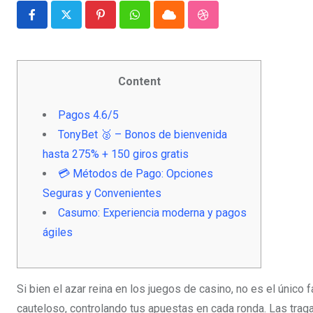
Pinterest
Whatsapp
Cloud
StumbleUpon
Content
Pagos 4.6/5
TonyBet 🥈 – Bonos de bienvenida
hasta 275% + 150 giros gratis
💳 Métodos de Pago: Opciones
Seguras y Convenientes
Casumo: Experiencia moderna y pagos
ágiles
Si bien el azar reina en los juegos de casino, no es el únic
cauteloso, controlando tus apuestas en cada ronda. Las tra