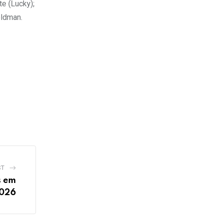
te (Lucky);
oldman.
ST
s em
2026