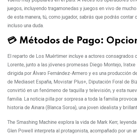
juegos, incluyendo tragamonedas y juegos en vivo de mucho
de esta manera, tú, como jugador, sabrás que podrás contar c
incluso una duda.
💳 Métodos de Pago: Opcio
El reparto de Los Muértimer incluye a actores consagrados 
Lorente, junto a las jóvenes promesas Diego Montejo, Iratxe
dirigida por Álvaro Fernández-Armero y es una producción d
de Mediaset España, Movistar Plus+, Diputación Foral de Bi
convirtió en un fenómeno de taquilla y televisión, y esta nu
familia. La noticia pilla por sorpresa a toda la familia prov
historia de Ainara (Blanca Soroa), una joven idealista y brilla
The Smashing Machine explora la vida de Mark Kerr, leyenda
Glen Powell interpreta al protagonista, acompañado por un am