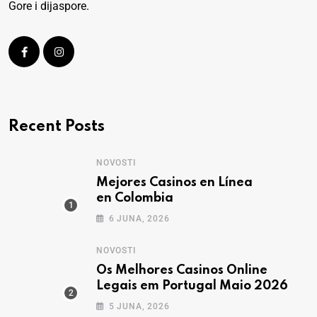
Gore i dijaspore.
Recent Posts
NOVOSTI
Mejores Casinos en Línea
en Colombia
6 JUNA, 2026
NOVOSTI
Os Melhores Casinos Online
Legais em Portugal Maio 2026
5 JUNA, 2026