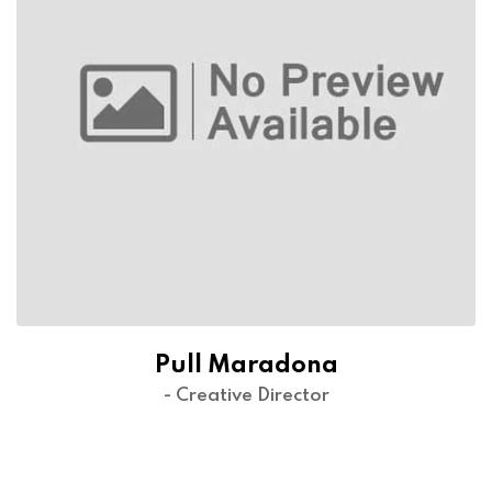
Pull Maradona
- Creative Director