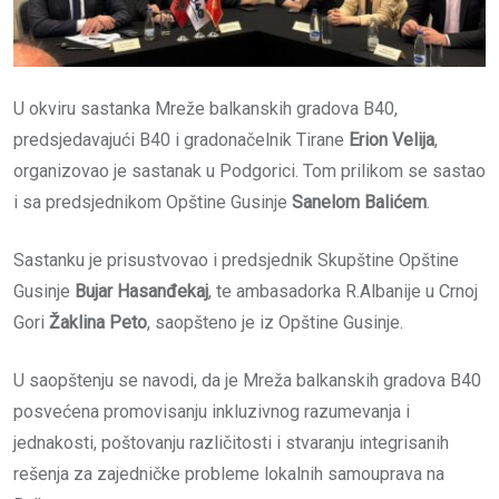
U okviru sastanka Mreže balkanskih gradova B40,
predsjedavajući B40 i gradonačelnik Tirane
Erion
Velija
,
organizovao je sastanak u Podgorici. Tom prilikom se sastao
i sa predsjednikom Opštine Gusinje
Sanelom Balićem
.
Sastanku je prisustvovao i predsjednik Skupštine Opštine
Gusinje
Bujar Hasanđekaj
, te ambasadorka R.Albanije u Crnoj
Gori
Žaklina Peto
, saopšteno je iz Opštine Gusinje.
U saopštenju se navodi, da je Mreža balkanskih gradova B40
posvećena promovisanju inkluzivnog razumevanja i
jednakosti, poštovanju različitosti i stvaranju integrisanih
rešenja za zajedničke probleme lokalnih samouprava na