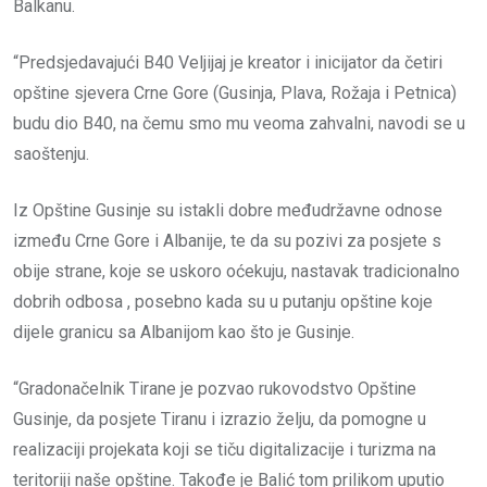
Balkanu.
“Predsjedavajući B40 Veljijaj je kreator i inicijator da četiri
opštine sjevera Crne Gore (Gusinja, Plava, Rožaja i Petnica)
budu dio B40, na čemu smo mu veoma zahvalni, navodi se u
saoštenju.
Iz Opštine Gusinje su istakli dobre međudržavne odnose
između Crne Gore i Albanije, te da su pozivi za posjete s
obije strane, koje se uskoro oćekuju, nastavak tradicionalno
dobrih odbosa , posebno kada su u putanju opštine koje
dijele granicu sa Albanijom kao što je Gusinje.
“Gradonačelnik Tirane je pozvao rukovodstvo Opštine
Gusinje, da posjete Tiranu i izrazio želju, da pomogne u
realizaciji projekata koji se tiču digitalizacije i turizma na
teritoriji naše opštine. Takođe je Balić tom prilikom uputio