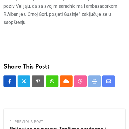
poziv Velijaju, da sa svojim saradnicima i ambasadorkom
R.Albanije u Crnoj Gori, posjeti Gusinje” zaključuje se u
saopštenju.
Share This Post:
Pinterest
Whatsapp
Cloud
StumbleUpon
Print
Share
via
Email
PREVIOUS POST