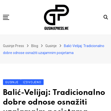
Skip
to
content
Gusinje
Gusinje Press
Blog
Gusinje
Balić-Velijaj: Tradicionalno
Vremeplov
dobre odnose osnažiti uzajamnim posjetama
Vjerski kutak
Sport
Kolumne
GUSINJE
IZDVOJENO
Oglasi
Balić-Velijaj: Tradicionalno
Hajtarhana
dobre odnose osnažiti
Kontakt