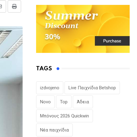
Share
Print
via
Email
TAGS
izdvojeno
Live Παιχνίδια Betshop
Novo
Top
Άδεια
Μπόνους 2026 Quickwin
Νέα παιχνίδια