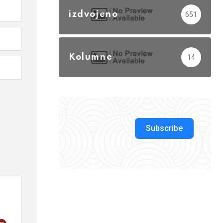
izdvojeno
651
Kolumne
14
Subscribe