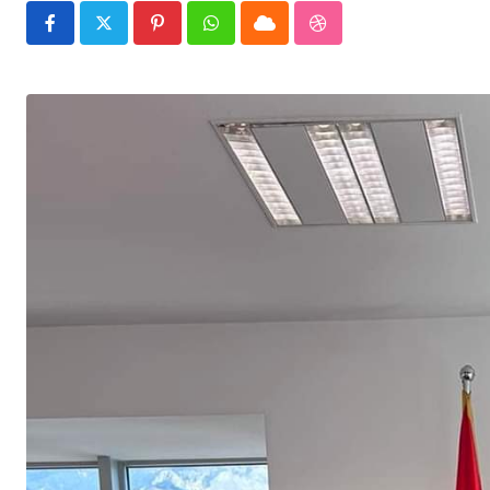
Pinterest
Whatsapp
Cloud
StumbleUpon