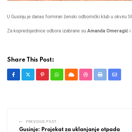
U Gusinju je danas formiran ženski odbornički klub u okviru SO G
Za kopredsjednice odbora izabrane su
Amanda
Omeragić
i
Share This Post:
Pinterest
Whatsapp
Cloud
StumbleUpon
Print
Share
via
Email
PREVIOUS POST
Gusinje: Projekat za uklanjanje otpada