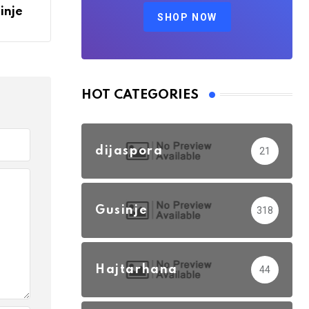
inje
SHOP NOW
HOT CATEGORIES
dijaspora
21
Gusinje
318
Hajtarhana
44