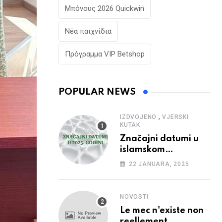
Μπόνους 2026 Quickwin
Νέα παιχνίδια
Πρόγραμμα VIP Betshop
POPULAR NEWS
,
IZDVOJENO
VJERSKI
KUTAK
Značajni datumi u
islamskom
kalendaru u 2025.
22 JANUARA, 2025
godini
NOVOSTI
Le mec n'existe non
reellement