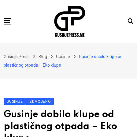
Skip
to
content
Gusinje
Gusinje Press
Blog
Gusinje
Gusinje dobilo klupe od
Vremeplov
plastičnog otpada – Eko klupe
Vjerski kutak
Sport
Kolumne
GUSINJE
IZDVOJENO
Oglasi
Gusinje dobilo klupe od
Hajtarhana
plastičnog otpada – Eko
Kontakt