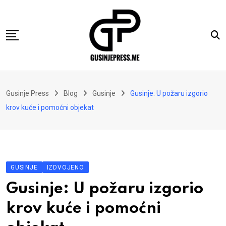
Skip
to
content
Gusinje
Gusinje Press
Blog
Gusinje
Gusinje: U požaru izgorio
Vremeplov
krov kuće i pomoćni objekat
Vjerski kutak
Sport
Kolumne
GUSINJE
IZDVOJENO
Oglasi
Gusinje: U požaru izgorio
Hajtarhana
krov kuće i pomoćni
Kontakt