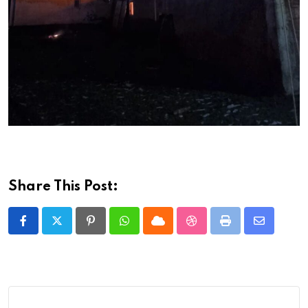
Share This Post:
Pinterest
Whatsapp
Cloud
StumbleUpon
Print
Share
via
Email