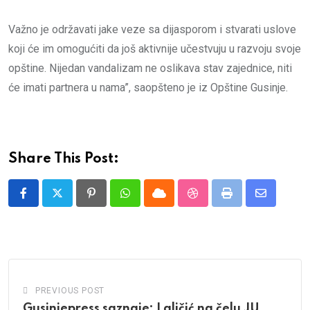
Važno je održavati jake veze sa dijasporom i stvarati uslove
koji će im omogućiti da još aktivnije učestvuju u razvoju svoje
opštine. Nijedan vandalizam ne oslikava stav zajednice, niti
će imati partnera u nama”, saopšteno je iz Opštine Gusinje.
Share This Post:
Pinterest
Whatsapp
Cloud
StumbleUpon
Print
Share
via
Email
PREVIOUS POST
Gusinjepress saznaje: Laličić na čelu JU