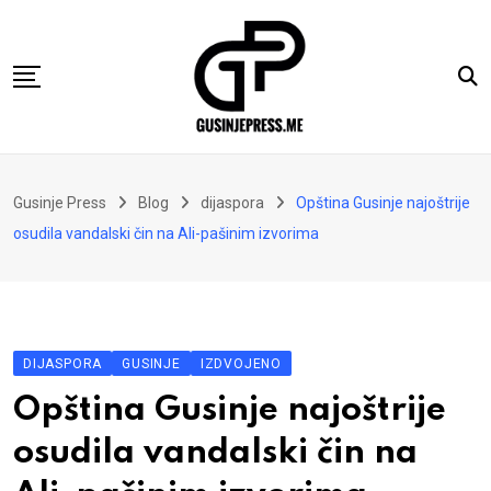
Skip
to
content
Gusinje
Gusinje Press
Blog
dijaspora
Opština Gusinje najoštrije
Vremeplov
osudila vandalski čin na Ali-pašinim izvorima
Vjerski kutak
Sport
Kolumne
DIJASPORA
GUSINJE
IZDVOJENO
Oglasi
Opština Gusinje najoštrije
Hajtarhana
osudila vandalski čin na
Kontakt