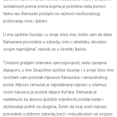
solidarnost prema onima kojima je potrebna naša pomoć.
Neka nas Ramazan podsjeti na važnost međusobnog
poštovanja, mira i ljubavi.
U ime opštine Gusinje i u svoje lično ime, želim vam da dane
Ramazana provedete u zdravlju, miru i rahatluku, okruženi
svojim najmilijima”, navodi se u čestitki Balića.
“Uvaženi gradjani islamske vjeroispovjesti, naša cijenjena
dijasporo, u ime Skupštine opštine Gusinje i u svoje lično ime
čestitam vam početak mjeseca Ramazana i ramazanskog
posta. Mjesec ramazan je najodabraniji mjesec u islamu,u
ovom mjesecu je počela objava Kur'ana. Ramazan je
nadahnuće za obnovu ljudskih vrijednosti,solidarisanje i
zbližavanje jednih sa drugima. Želim da ovaj sveti mjesec
provedete u dobrom zdravlju,sreći i miru,okruženi sa svojom