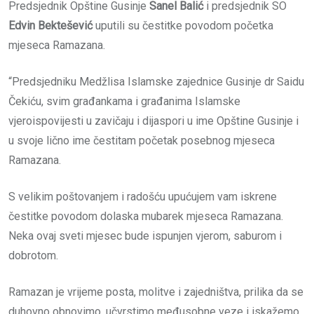
Predsjednik Opštine Gusinje
Sanel Balić
i predsjednik SO
Edvin Bektešević
uputili su čestitke povodom početka
mjeseca Ramazana.
“Predsjedniku Medžlisa Islamske zajednice Gusinje dr Saidu
Čekiću, svim građankama i građanima Islamske
vjeroispovijesti u zavičaju i dijaspori u ime Opštine Gusinje i
u svoje lično ime čestitam početak posebnog mjeseca
Ramazana.
S velikim poštovanjem i radošću upućujem vam iskrene
čestitke povodom dolaska mubarek mjeseca Ramazana.
Neka ovaj sveti mjesec bude ispunjen vjerom, saburom i
dobrotom.
Ramazan je vrijeme posta, molitve i zajedništva, prilika da se
duhovno obnovimo, učvrstimo međusobne veze i iskažemo