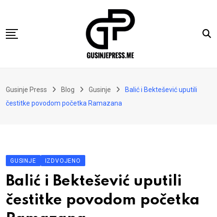
Skip
to
content
Gusinje
Gusinje Press
Blog
Gusinje
Balić i Bektešević uputili
Vremeplov
čestitke povodom početka Ramazana
Vjerski kutak
Sport
Kolumne
GUSINJE
IZDVOJENO
Oglasi
Balić i Bektešević uputili
Hajtarhana
čestitke povodom početka
Kontakt