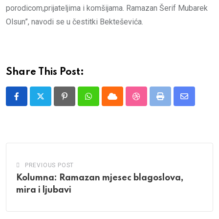
porodicom,prijateljima i komšijama. Ramazan Šerif Mubarek
Olsun”, navodi se u čestitki Bekteševića.
Share This Post:
Pinterest
Whatsapp
Cloud
StumbleUpon
Print
Share
via
Email
PREVIOUS POST
Kolumna: Ramazan mjesec blagoslova,
mira i ljubavi