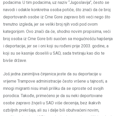
podacima. U tim podacima, uz naziv “Jugoslavija”, često se
navodi i odakle konkretna osoba potiče, što znači da će broj
deportovanih osobe iz Crne Gore zapravo biti veći nego što
trenutno izgleda, jer se veliki broj njih vodi pod ovom
kategorijom. Ovo znači da će, shodno novim propisima, veći
broj osoba iz Crne Gore biti suočen sa mogućnošću hapšenja
i deportacije, jer se i oni koji su rođeni prije 2003. godine, a
koji su se kasnije doselili u SAD, sada tretiraju kao dio te
bivše države.
Još jedna zanimljiva činjenica jeste da su deportacije u
vrijeme Trampove administracije često vršene u tajnosti, a
mnogi migranti nisu imali priliku da se oproste od svojih
porodica. Takođe, primećeno je da su neki deportovane
osobe zapravo živjeli u SAD više decenija, bez ikakvih
ozbiljnih prekršaja, ali su i dalje bili obuhvaćeni novim,