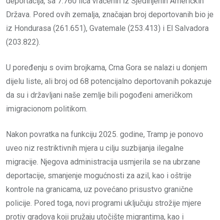
deportacija, sa 7.760 lica vraćenih iz Sjedinjenih Američkih
Država. Pored ovih zemalja, značajan broj deportovanih bio je
iz Hondurasa (261.651), Gvatemale (253.413) i El Salvadora
(203.822).
U poređenju s ovim brojkama, Crna Gora se nalazi u donjem
dijelu liste, ali broj od 68 potencijalno deportovanih pokazuje
da su i državljani naše zemlje bili pogođeni američkom
imigracionom politikom.
Nakon povratka na funkciju 2025. godine, Tramp je ponovo
uveo niz restriktivnih mjera u cilju suzbijanja ilegalne
migracije. Njegova administracija usmjerila se na ubrzane
deportacije, smanjenje mogućnosti za azil, kao i oštrije
kontrole na granicama, uz povećano prisustvo granične
policije. Pored toga, novi programi uključuju strožije mjere
protiv gradova koji pružaju utočište migrantima, kao i