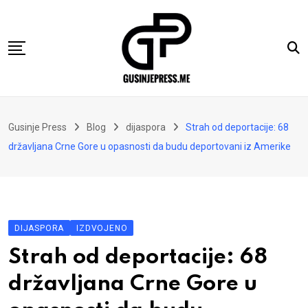
Skip
to
content
Gusinje
Gusinje Press
Blog
dijaspora
Strah od deportacije: 68
Vremeplov
državljana Crne Gore u opasnosti da budu deportovani iz Amerike
Vjerski kutak
Sport
Kolumne
DIJASPORA
IZDVOJENO
Oglasi
Strah od deportacije: 68
Hajtarhana
državljana Crne Gore u
Kontakt