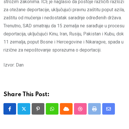
strožim zakonima. ICE je naglasio da postoje različiti razlozi
za otežane deportacije, uključujući pravnu zaštitu poput azila,
zaštitu od mučenja i nedostatak saradnje određenih država.
Trenutno, SAD smatraju da 15 zemalja ne sarađuje u procesu
deportacija, uključujući Kinu, Iran, Rusiju, Pakistan i Kubu, dok
11 zemalja, poput Bosne i Hercegovine i Nikaragve, spada u
rizične za nepoštovanje sporazuma o deportaciji.
Izvor: Dan
Share This Post:
Pinterest
Whatsapp
Cloud
StumbleUpon
Print
Share
via
Email