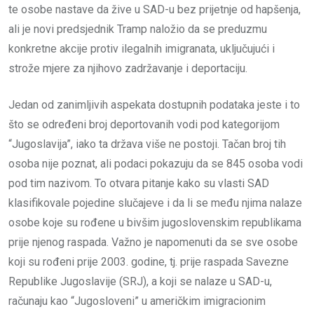
te osobe nastave da žive u SAD-u bez prijetnje od hapšenja,
ali je novi predsjednik Tramp naložio da se preduzmu
konkretne akcije protiv ilegalnih imigranata, uključujući i
strože mjere za njihovo zadržavanje i deportaciju.
Jedan od zanimljivih aspekata dostupnih podataka jeste i to
što se određeni broj deportovanih vodi pod kategorijom
“Jugoslavija”, iako ta država više ne postoji. Tačan broj tih
osoba nije poznat, ali podaci pokazuju da se 845 osoba vodi
pod tim nazivom. To otvara pitanje kako su vlasti SAD
klasifikovale pojedine slučajeve i da li se među njima nalaze
osobe koje su rođene u bivšim jugoslovenskim republikama
prije njenog raspada. Važno je napomenuti da se sve osobe
koji su rođeni prije 2003. godine, tj. prije raspada Savezne
Republike Jugoslavije (SRJ), a koji se nalaze u SAD-u,
računaju kao “Jugosloveni” u američkim imigracionim