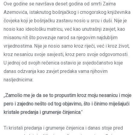
Ove godine se navršava deset godina od smrti Zaima
Azemovića, istaknutog bošnjačkog i crnogorskog književnika
čovjeka koji je bošnjačku zastavu nosio u srcu i duši. Nije je
nosio kao ideološku matricu, već kao unutrašnji zavjet, kao
misaonu nit što povezuje narod sa njegovim najdubljim
vrijednostima. Nije je nosio samo kroz riječi, već i kroz život,
kroz nesanicu svoje savjesti, kroz pero svoje odgovornosti.
U jednoj od svojih rečenica ostavio je svjedočanstvo koje
danas odzvanja kao zavjet predaka vama njihovim
nasljednicima:
„
Zamolio me je da se to propustim kroz moju nesanicu i moje
pero i zajedno nešto od tog objavimo, što i činimo miješajući
kristale predanja i grumenje činjenica
.“
Ti kristali predanja i grumenje činjenica i danas stoje pred