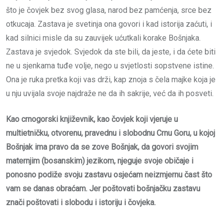
što je čovjek bez svog glasa, narod bez pamćenja, srce bez
otkucaja. Zastava je svetinja ona govori i kad istorija zaćuti, i
kad silnici misle da su zauvijek ućutkali korake Bošnjaka.
Zastava je svjedok. Svjedok da ste bili, da jeste, i da ćete biti
ne u sjenkama tuđe volje, nego u svjetlosti sopstvene istine.
Ona je ruka pretka koji vas drži, kap znoja s čela majke koja je
u nju uvijala svoje najdraže ne da ih sakrije, već da ih posveti.
Kao crnogorski književnik, kao čovjek koji vjeruje u
multietničku, otvorenu, pravednu i slobodnu Crnu Goru, u kojoj
Bošnjak ima pravo da se zove Bošnjak, da govori svojim
maternjim (bosanskim) jezikom, njeguje svoje običaje i
ponosno podiže svoju zastavu osjećam neizmjernu čast što
vam se danas obraćam. Jer poštovati bošnjačku zastavu
znači poštovati i slobodu i istoriju i čovjeka.