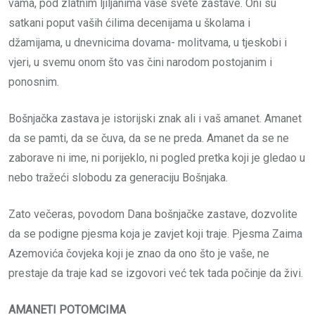
vama, pod zlatnim ljiljanima vaše svete zastave. Oni su
satkani poput vaših ćilima decenijama u školama i
džamijama, u dnevnicima dovama- molitvama, u tjeskobi i
vjeri, u svemu onom što vas čini narodom postojanim i
ponosnim.
Bošnjačka zastava je istorijski znak ali i vaš amanet. Amanet
da se pamti, da se čuva, da se ne preda. Amanet da se ne
zaborave ni ime, ni porijeklo, ni pogled pretka koji je gledao u
nebo tražeći slobodu za generaciju Bošnjaka.
Zato večeras, povodom Dana bošnjačke zastave, dozvolite
da se podigne pjesma koja je zavjet koji traje. Pjesma Zaima
Azemovića čovjeka koji je znao da ono što je vaše, ne
prestaje da traje kad se izgovori već tek tada počinje da živi.
AMANETI POTOMCIMA