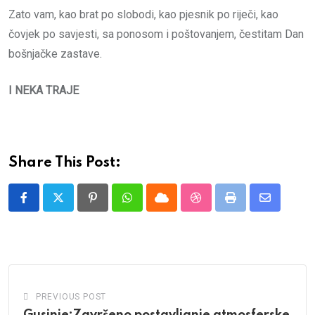
Zato vam, kao brat po slobodi, kao pjesnik po riječi, kao
čovjek po savjesti, sa ponosom i poštovanjem, čestitam Dan
bošnjačke zastave.
I NEKA TRAJE
Share This Post:
Pinterest
Whatsapp
Cloud
StumbleUpon
Print
Share
via
Email
PREVIOUS POST