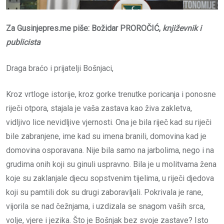
Za Gusinjepres.me piše: Božidar PROROČIĆ,
književnik i
publicista
Draga braćo i prijatelji Bošnjaci,
Kroz vrtloge istorije, kroz gorke trenutke poricanja i ponosne
riječi otpora, stajala je vaša zastava kao živa zakletva,
vidljivo lice nevidljive vjernosti. Ona je bila riječ kad su riječi
bile zabranjene, ime kad su imena branili, domovina kad je
domovina osporavana. Nije bila samo na jarbolima, nego i na
grudima onih koji su ginuli uspravno. Bila je u molitvama žena
koje su zaklanjale djecu sopstvenim tijelima, u riječi djedova
koji su pamtili dok su drugi zaboravljali. Pokrivala je rane,
vijorila se nad čežnjama, i uzdizala se snagom vaših srca,
volje, vjere i jezika. Što je Bošnjak bez svoje zastave? Isto