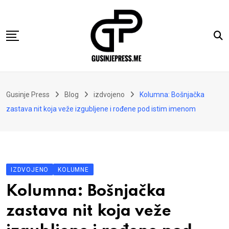
Skip
to
content
Gusinje
Gusinje Press
Blog
izdvojeno
Kolumna: Bošnjačka
Vremeplov
zastava nit koja veže izgubljene i rođene pod istim imenom
Vjerski kutak
Sport
Kolumne
IZDVOJENO
KOLUMNE
Oglasi
Kolumna: Bošnjačka
Hajtarhana
zastava nit koja veže
Kontakt