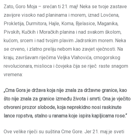
Zato, Goro Moja – srećan ti 21. maj! Neka se tvoje zastave
zavijore visoko nad planinama i morem, iznad Lovćena,
Prokletija, Durmitora, Hajle, Koma, Bjelasice, Maganika,
Pivskih, Kučkih i Moračkih planina i nad svakom školom,
kućom, srcem i nad tvojim plavim Jadrsnkim morem. Neka
se crveno, i zlatno preliju nebom kao zavjet vječnosti. Na
kraju, završavam riječima Veljka Vlahovića, crnogorskog
revolucionara, mislioca i čovjeka čija se riječ raste snagom
vremena:
„Crna Gora je država koja nije znala za državne granice, kao
što nije znala za granice između života i smrti. Ona je vječito
otvoreni prozor slobode, koja neprekidno nosi raskinute
lance ropstva, stalno u ranama koje ispira kapljicama rose.“
Ove velike riječi su suština Crne Gore. Jer 21. maj je sveti