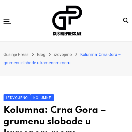
Skip
to
content
Gusinje
Gusinje Press
Blog
izdvojeno
Kolumna: Crna Gora –
Vremeplov
grumenu slobode u kamenom moru
Vjerski kutak
Sport
Kolumne
IZDVOJENO
KOLUMNE
Oglasi
Kolumna: Crna Gora –
Hajtarhana
grumenu slobode u
Kontakt