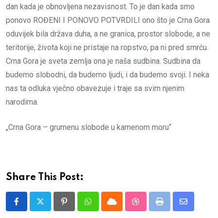
dan kada je obnovljena nezavisnost. To je dan kada smo
ponovo ROĐENI I PONOVO POTVRDILI ono što je Crna Gora
oduvijek bila država duha, a ne granica, prostor slobode, a ne
teritorije, života koji ne pristaje na ropstvo, pa ni pred smrću.
Crna Gora je sveta zemlja ona je naša sudbina. Sudbina da
budemo slobodni, da budemo ljudi, i da budemo svoji. I neka
nas ta odluka vječno obavezuje i traje sa svim njenim
narodima.
„Crna Gora – grumenu slobode u kamenom moru“
Share This Post:
Pinterest
Whatsapp
Cloud
StumbleUpon
Print
Share