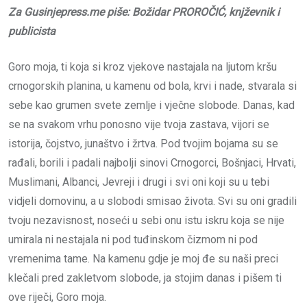
Za Gusinjepress.me piše: Božidar PROROČIĆ, knjževnik i
publicista
Goro moja, ti koja si kroz vjekove nastajala na ljutom kršu
crnogorskih planina, u kamenu od bola, krvi i nade, stvarala si
sebe kao grumen svete zemlje i vječne slobode. Danas, kad
se na svakom vrhu ponosno vije tvoja zastava, vijori se
istorija, čojstvo, junaštvo i žrtva. Pod tvojim bojama su se
rađali, borili i padali najbolji sinovi Crnogorci, Bošnjaci, Hrvati,
Muslimani, Albanci, Jevreji i drugi i svi oni koji su u tebi
vidjeli domovinu, a u slobodi smisao života. Svi su oni gradili
tvoju nezavisnost, noseći u sebi onu istu iskru koja se nije
umirala ni nestajala ni pod tuđinskom čizmom ni pod
vremenima tame. Na kamenu gdje je moj đe su naši preci
klečali pred zakletvom slobode, ja stojim danas i pišem ti
ove riječi, Goro moja.