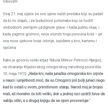
robovati!
Ovaj 21. maj sijaće za sve sjene naših predaka koji su padali
da bi mi stajali, i za budućnost potomaka koji će hoditi
slobodnom zemljom uzdignute glave. I kada puhnu oluje, i
kada zagrme gromovi, neće slomiti tvoja ponosna krila – jer
ona nose vjekove tvoje istorije, sazdane u krvi, kamenu i
riječima.
Kako je govorio veliki knjaz Nikola Mirkov Petrović-Njegoš,
na otvaranju Knjaževskog crnogorskog narodnog pozorišta
10. maja 1910:
„Naša krv, naša junačka crnogorska krv crpiće
u nauci i umjetnosti moć, da su Crnogorci još bolji junaci nego
kad bi ostali u svom, primitivnom stanju. Narod moj je brojno
mali, ali moralno će biti veliki, dok u jednoj ruci uzdrži brus da
sablju oštri, a u drugoj knjigu da se njom prosvećuje
.“