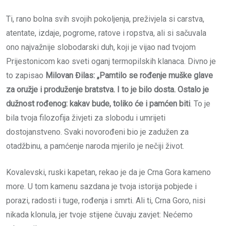
Ti, rano bolna svih svojih pokoljenja, preživjela si carstva,
atentate, izdaje, pogrome, ratove i ropstva, ali si sačuvala
ono najvažnije slobodarski duh, koji je vijao nad tvojom
Prijestonicom kao sveti oganj termopilskih klanaca. Divno je
to zapisao
Milovan Đilas: „Pamtilo se rođenje muške glave
za oružje i produženje bratstva. I to je bilo dosta. Ostalo je
dužnost rođenog: kakav bude, toliko će i pamćen biti
. To je
bila tvoja filozofija živjeti za slobodu i umrijeti
dostojanstveno. Svaki novorođeni bio je zadužen za
otadžbinu, a pamćenje naroda mjerilo je nečiji život.
Kovalevski, ruski kapetan, rekao je da je Crna Gora kameno
more. U tom kamenu sazdana je tvoja istorija pobjede i
porazi, radosti i tuge, rođenja i smrti. Ali ti, Crna Goro, nisi
nikada klonula, jer tvoje stijene čuvaju zavjet: Nećemo