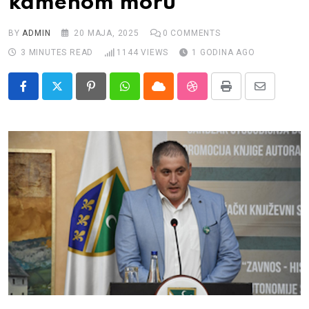
kamenom moru
Impressum
BY
ADMIN
20 MAJA, 2025
0
COMMENTS
3 MINUTES READ
1144
VIEWS
1 GODINA AGO
Pinterest
Whatsapp
Cloud
StumbleUpon
Print
Share
via
Email