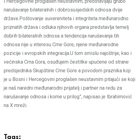
i Hercegovine proglašen neustavnim, predstavljaju grubo
narušavanje bilateralnih i dobrosusjedskih odnosa dvije
države.Poštovanje suvereniteta i integriteta međunarodno
priznatih država i odluka njihovih organa predstavlja temelj
dobrih bilateralnih odnosa a tendencija narušavanja tih
odnosa nije u interesu Crne Gore, njene međunarodne
pozicije i evropskih integracija.U tom smislu najoštrije, kao i
većinska Crna Gora, osuđujem čestitke upućene od strane
predsjednika Skupštine Crne Gore a povodom praznika koji
je u Bosni i Hercegovini proglašen neustavnim pitajući se koji
je naš naredni međunarodni prijatelj i partner na redu za
narušavanje odnosa i kome u prilog”, napisao je Ibrahimović
na X mreži.
Tags: