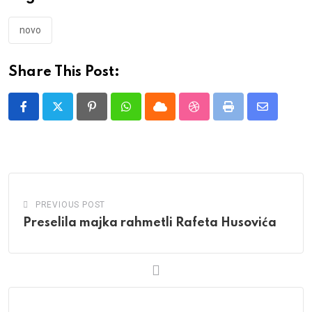
novo
Share This Post:
Pinterest
Whatsapp
Cloud
StumbleUpon
Print
Share
via
Email
PREVIOUS POST
Preselila majka rahmetli Rafeta Husovića