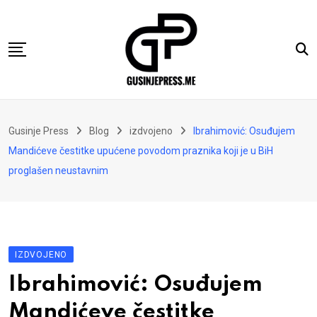
Skip
to
content
Gusinje
Gusinje Press
Blog
izdvojeno
Ibrahimović: Osuđujem
Vremeplov
Mandićeve čestitke upućene povodom praznika koji je u BiH
Vjerski kutak
proglašen neustavnim
Sport
Kolumne
Oglasi
IZDVOJENO
Hajtarhana
Ibrahimović: Osuđujem
Kontakt
Mandićeve čestitke