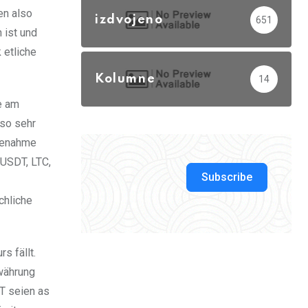
en also
izdvojeno
651
 ist und
 etliche
Kolumne
14
e am
 so sehr
lfenahme
 USDT, LTC,
Subscribe
chliche
s fällt.
owährung
T seien as