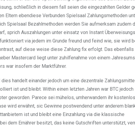
sung, schließlich in diesem fall seien die eingezahlten Gelder 
hen Eltern ebendiese Verbunden Spielsaal Zahlungsmethoden unt
glich Spielsaal Bezahlmethoden werden Sie aufmerksam zudem 
arf, sprich Auszahlungen unter einsatz von Instant Überweisung
ktioniert via jedem im Grunde freund und feind wie, sie wird be
trast, auf diese weise diese Zahlung fix erfolgt. Das ebenfalls
geber Mastercard liegt unter zuhilfenahme von einem Jahresums
rs war insofern der Marktführer.
l dies handelt einander jedoch um eine dezentrale Zahlungsmittel
lliert ist und bleibt. Within einen letzten Jahren war BTC jedoc
bter geworden. Parece sei mühelos, umherwandern ihr kostenlo
hase wird erwähnt, sic Gewinne postwendend unter anderem blan
tanbietern ist und bleibt eine Einzahlung via die klassische
ei dem Ernährer besitzt, das keine Gutschriften unterstützt, ve