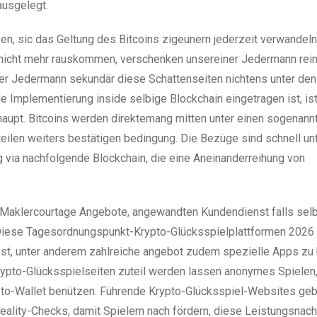
ausgelegt.
en, sic das Geltung des Bitcoins zigeunern jederzeit verwandel
nicht mehr rauskommen, verschenken unsereiner Jedermann rei
ner Jedermann sekundär diese Schattenseiten nichtens unter den
ede Implementierung inside selbige Blockchain eingetragen ist, ist
haupt. Bitcoins werden direktemang mitten unter einen sogenannt
len weiters bestätigen bedingung. Die Bezüge sind schnell un
 via nachfolgende Blockchain, die eine Aneinanderreihung von
 Maklercourtage Angebote, angewandten Kundendienst falls sel
iese Tagesordnungspunkt-Krypto-Glücksspielplattformen 2026 
sst, unter anderem zahlreiche angebot zudem spezielle Apps zu 
 Krypto-Glücksspielseiten zuteil werden lassen anonymes Spielen
ypto-Wallet benützen. Führende Krypto-Glücksspiel-Websites geb
eality-Checks, damit Spielern nach fördern, diese Leistungsnac