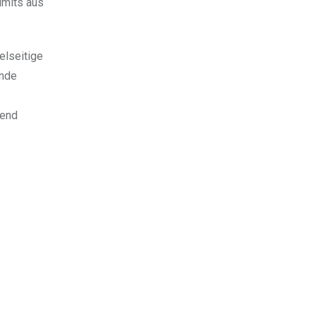
imits aus
elseitige
ende
send