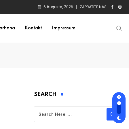
6 Augusta, 2026
ZAPRATITE NAS :
arhana
Kontakt
Impressum
SEARCH