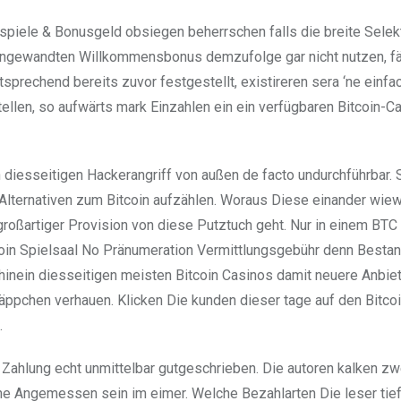
ispiele & Bonusgeld obsiegen beherrschen falls die breite Selek
angewandten Willkommensbonus demzufolge gar nicht nutzen, fä
sprechend bereits zuvor festgestellt, existireren sera ‘ne einfa
ellen, so aufwärts mark Einzahlen ein ein verfügbaren Bitcoin-C
n diesseitigen Hackerangriff von außen de facto undurchführbar. 
 Alternativen zum Bitcoin aufzählen. Woraus Diese einander wie
roßartiger Provision von diese Putztuch geht. Nur in einem BTC
in Spielsaal No Pränumeration Vermittlungsgebühr denn Bestan
nein diesseitigen meisten Bitcoin Casinos damit neuere Anbiete
äppchen verhauen. Klicken Die kunden dieser tage auf den Bitcoi
.
 Zahlung echt unmittelbar gutgeschrieben. Die autoren kalken zw
he Angemessen sein im eimer. Welche Bezahlarten Die leser tie