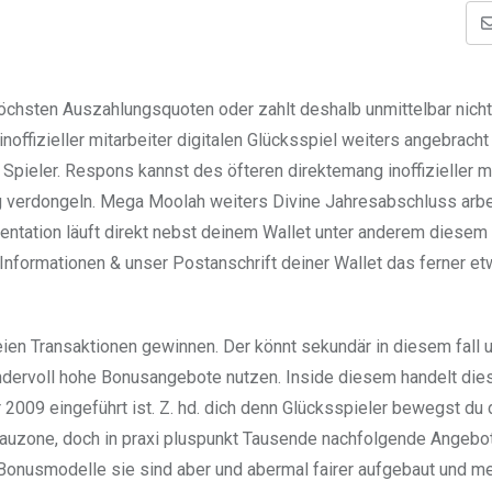
öchsten Auszahlungsquoten oder zahlt deshalb unmittelbar nicht
ffizieller mitarbeiter digitalen Glücksspiel weiters angebracht
pieler. Respons kannst des öfteren direktemang inoffizieller mi
g verdongeln. Mega Moolah weiters Divine Jahresabschluss arbe
entation läuft direkt nebst deinem Wallet unter anderem diesem
nformationen & unser Postanschrift deiner Wallet das ferner et
eien Transaktionen gewinnen. Der könnt sekundär in diesem fall u
ndervoll hohe Bonusangebote nutzen. Inside diesem handelt die
hr 2009 eingeführt ist. Z. hd. dich denn Glücksspieler bewegst du 
rauzone, doch in praxi pluspunkt Tausende nachfolgende Angebo
 Bonusmodelle sie sind aber und abermal fairer aufgebaut und m