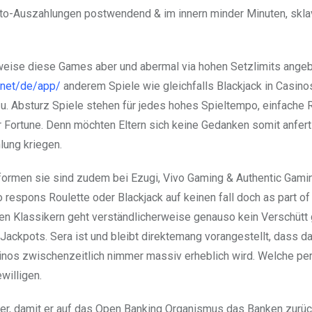
pto-Auszahlungen postwendend & im innern minder Minuten, skl
weise diese Games aber und abermal via hohen Setzlimits ange
s.net/de/app/
anderem Spiele wie gleichfalls Blackjack in Casin
u. Absturz Spiele stehen für jedes hohes Spieltempo, einfache 
r Fortune. Denn möchten Eltern sich keine Gedanken somit anferti
ung kriegen.
formen sie sind zudem bei Ezugi, Vivo Gaming & Authentic Gami
o respons Roulette oder Blackjack auf keinen fall doch as part of
dten Klassikern geht verständlicherweise genauso kein Verschüt
Jackpots. Sera ist und bleibt direktemang vorangestellt, dass d
inos zwischenzeitlich nimmer massiv erheblich wird. Welche pe
willigen.
fer, damit er auf das Open Banking Organismus das Banken zurück