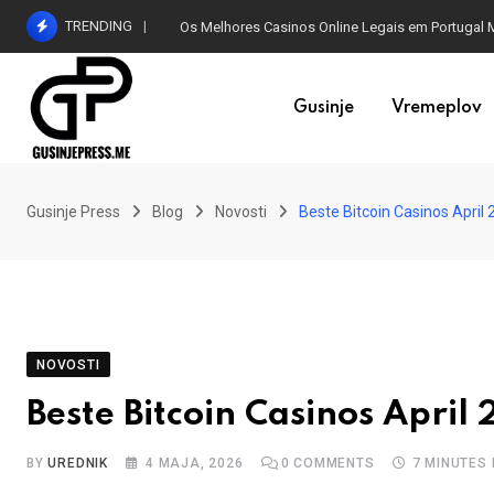
Skip
TRENDING
Os Melhores Casinos Online Legais em Portugal 
to
content
Gusinje
Vremeplov
Gusinje Press
Blog
Novosti
Beste Bitcoin Casinos April 
NOVOSTI
Beste Bitcoin Casinos April
BY
UREDNIK
4 MAJA, 2026
0
COMMENTS
7 MINUTES