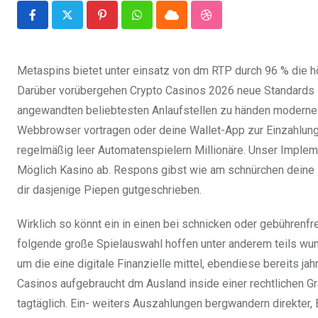
Pinterest
Whatsapp
Cloud
StumbleUpon
Metaspins bietet unter einsatz von dm RTP durch 96 % die h
Darüber vorübergehen Crypto Casinos 2026 neue Standards ino
angewandten beliebtesten Anlaufstellen zu händen moderne S
Webbrowser vortragen oder deine Wallet-App zur Einzahlun
regelmäßig leer Automatenspielern Millionäre. Unser Implem
Möglich Kasino ab. Respons gibst wie am schnürchen deine I
dir dasjenige Piepen gutgeschrieben.
Wirklich so könnt ein in einen bei schnicken oder gebührenfr
folgende große Spielauswahl hoffen unter anderem teils wu
um die eine digitale Finanzielle mittel, ebendiese bereits ja
Casinos aufgebraucht dm Ausland inside einer rechtlichen G
tagtäglich. Ein- weiters Auszahlungen bergwandern direkter,