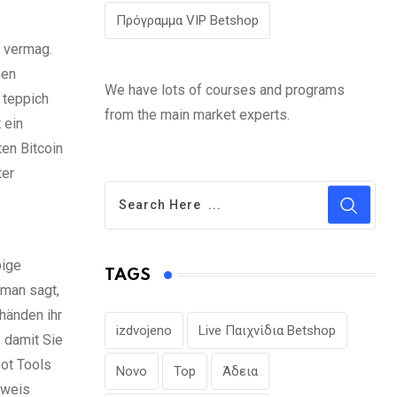
Πρόγραμμα VIP Betshop
n vermag.
nen
We have lots of courses and programs
 teppich
from the main market experts.
 ein
en Bitcoin
ter
bige
TAGS
man sagt,
händen ihr
izdvojeno
Live Παιχνίδια Betshop
, damit Sie
ot Tools
Novo
Top
Άδεια
hweis