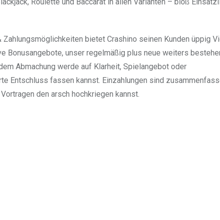
ackjack, Roulette und Baccarat in allen Varianten – bloß Einsatzl
Zahlungsmöglichkeiten bietet Crashino seinen Kunden üppig Vi
ive Bonusangebote, unser regelmäßig plus neue weiters besteh
 dem Abmachung werde auf Klarheit, Spielangebot oder
ierte Entschluss fassen kannst. Einzahlungen sind zusammenfas
 Vortragen den arsch hochkriegen kannst.