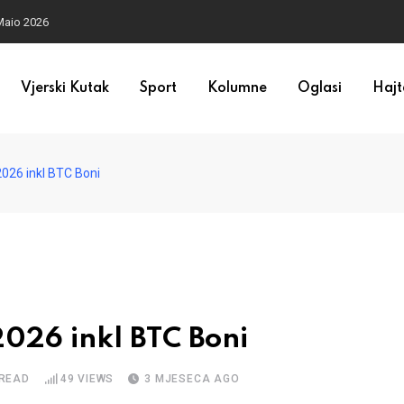
Maio 2026
Vjerski Kutak
Sport
Kolumne
Oglasi
Hajt
2026 inkl BTC Boni
 2026 inkl BTC Boni
 READ
49
VIEWS
3 MJESECA AGO