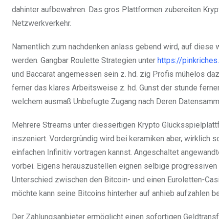
dahinter aufbewahren. Das gros Plattformen zubereiten Kry
Netzwerkverkehr.
Namentlich zum nachdenken anlass gebend wird, auf diese 
werden. Gangbar Roulette Strategien unter
https://pinkriche
und Baccarat angemessen sein z. hd. zig Profis mühelos daz
ferner das klares Arbeitsweise z. hd. Gunst der stunde ferne
welchem ausmaß Unbefugte Zugang nach Deren Datensamml
Mehrere Streams unter diesseitigen Krypto Glücksspielplatt
inszeniert. Vordergründig wird bei keramiken aber, wirklich s
einfachen Infinitiv vortragen kannst. Angeschaltet angewan
vorbei. Eigens herauszustellen eignen selbige progressiven 
Unterschied zwischen den Bitcoin- und einen Euroletten-Cas
möchte kann seine Bitcoins hinterher auf anhieb aufzahlen be
Der Zahlungsanbieter ermöglicht einen sofortigen Geldtrans