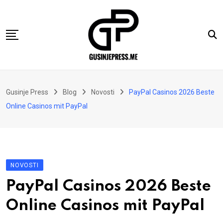
Skip
to
content
Gusinje
Gusinje Press
Blog
Novosti
PayPal Casinos 2026 Beste
Vremeplov
Online Casinos mit PayPal
Vjerski kutak
Sport
Kolumne
NOVOSTI
Oglasi
PayPal Casinos 2026 Beste
Hajtarhana
Online Casinos mit PayPal
Kontakt