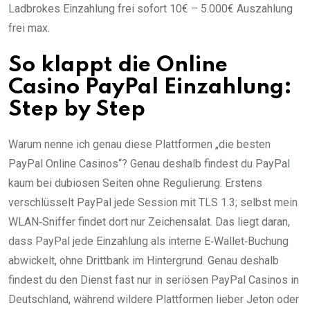
Ladbrokes Einzahlung frei sofort 10€ – 5.000€ Auszahlung
frei max.
So klappt die Online
Casino PayPal Einzahlung:
Step by Step
Warum nenne ich genau diese Plattformen „die besten
PayPal Online Casinos“? Genau deshalb findest du PayPal
kaum bei dubiosen Seiten ohne Regulierung. Erstens
verschlüsselt PayPal jede Session mit TLS 1.3; selbst mein
WLAN‑Sniffer findet dort nur Zeichensalat. Das liegt daran,
dass PayPal jede Einzahlung als interne E‑Wallet‑Buchung
abwickelt, ohne Drittbank im Hintergrund. Genau deshalb
findest du den Dienst fast nur in seriösen PayPal Casinos in
Deutschland, während wildere Plattformen lieber Jeton oder