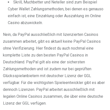
Skrill, Muchbetter und Neteller sind zum Beispiel
Cyber Wallet Zahlungsmethoden, bei denen es genauso
einfach ist, eine Einzahlung oder Auszahlung im Online
Casino abzuwickeln.
Nein, da PayPal ausschließlich mit lizenzierten Casinos
zusammen arbeitet, gibt es aktuell keine PayPal Casinos
ohne Verifizierung. Hier findest du auch nochmal eine
komplette Liste zu den besten PayPal Casinos in
Deutschland. PayPal gilt als eine der sichersten
Zahlungsmethoden und ist zudem nur bei geprüften
Glücksspielanbietern mit deutscher Lizenz der GGL
verfügbar. Für die wichtigsten Spieleentwickler gibt es aber
dennoch Lizenzen. PayPal arbeitet ausschließlich mit
legalen Online Casinos zusammen, die über eine deutsche
Lizenz der GGL verfügen.