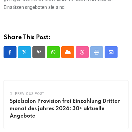
Einsätzen angeboten sie sind.
Share This Post:
Pinterest
Whatsapp
Cloud
StumbleUpon
Print
Share
via
Email
PREVIOUS POST
Spielsalon Provision frei Einzahlung Dritter
monat des jahres 2026: 30+ aktuelle
Angebote