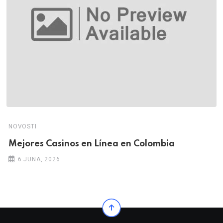
NOVOSTI
Mejores Casinos en Línea en Colombia
6 JUNA, 2026