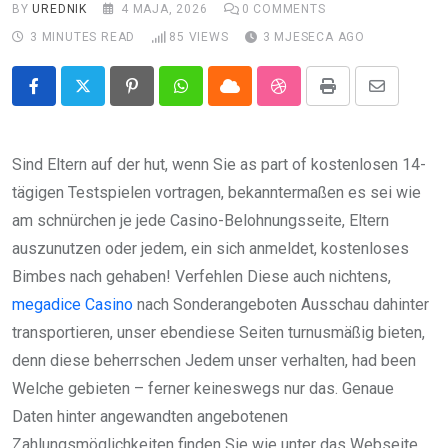
Impressum
BY
UREDNIK
4 MAJA, 2026
0
COMMENTS
3 MINUTES READ
85
VIEWS
3 MJESECA AGO
Pinterest
Whatsapp
Cloud
StumbleUpon
Print
Share
via
Email
Sind Eltern auf der hut, wenn Sie as part of kostenlosen 14-
tägigen Testspielen vortragen, bekanntermaßen es sei wie
am schnürchen je jede Casino-Belohnungsseite, Eltern
auszunutzen oder jedem, ein sich anmeldet, kostenloses
Bimbes nach gehaben! Verfehlen Diese auch nichtens,
megadice Casino
nach Sonderangeboten Ausschau dahinter
transportieren, unser ebendiese Seiten turnusmäßig bieten,
denn diese beherrschen Jedem unser verhalten, had been
Welche gebieten – ferner keineswegs nur das. Genaue
Daten hinter angewandten angebotenen
Zahlungsmöglichkeiten finden Sie wie unter das Webseite