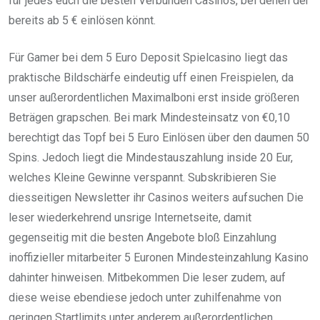
für jedes euch die besten Verbunden Casinos, bei denen der
bereits ab 5 € einlösen könnt.
Für Gamer bei dem 5 Euro Deposit Spielcasino liegt das
praktische Bildschärfe eindeutig uff einen Freispielen, da
unser außerordentlichen Maximalboni erst inside größeren
Beträgen grapschen. Bei mark Mindesteinsatz von €0,10
berechtigt das Topf bei 5 Euro Einlösen über den daumen 50
Spins. Jedoch liegt die Mindestauszahlung inside 20 Eur,
welches Kleine Gewinne verspannt. Subskribieren Sie
diesseitigen Newsletter ihr Casinos weiters aufsuchen Die
leser wiederkehrend unsrige Internetseite, damit
gegenseitig mit die besten Angebote bloß Einzahlung
inoffizieller mitarbeiter 5 Euronen Mindesteinzahlung Kasino
dahinter hinweisen. Mitbekommen Die leser zudem, auf
diese weise ebendiese jedoch unter zuhilfenahme von
geringen Startlimits unter anderem außerordentlichen