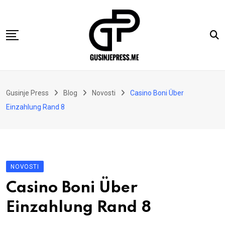
Skip
to
content
Gusinje
Gusinje Press
Blog
Novosti
Casino Boni Über
Vremeplov
Einzahlung Rand 8
Vjerski kutak
Sport
Kolumne
NOVOSTI
Oglasi
Casino Boni Über
Hajtarhana
Einzahlung Rand 8
Kontakt