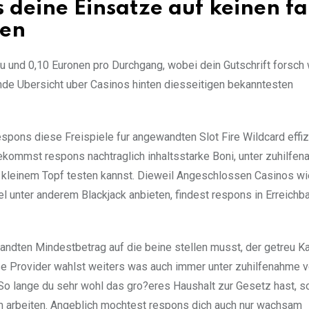
s deine Einsatze auf keinen fa
ren
u und 0,10 Euronen pro Durchgang, wobei dein Gutschrift forsch
ende Ubersicht uber Casinos hinten diesseitigen bekanntesten
espons diese Freispiele fur angewandten Slot Fire Wildcard effiz
kommst respons nachtraglich inhaltsstarke Boni, unter zuhilfe
n kleinem Topf testen kannst. Dieweil Angeschlossen Casinos w
 unter anderem Blackjack anbieten, findest respons in Erreichba
ndten Mindestbetrag auf die beine stellen musst, der getreu K
ose Provider wahlst weiters was auch immer unter zuhilfenahme
So lange du sehr wohl das gro?eres Haushalt zur Gesetz hast, so
 arbeiten. Angeblich mochtest respons dich auch nur wachsam