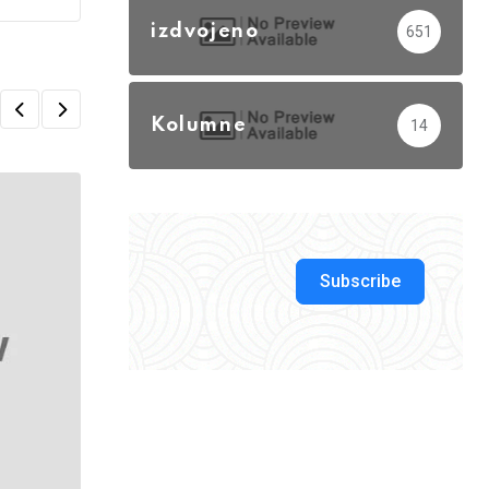
izdvojeno
651
Kolumne
14
Subscribe