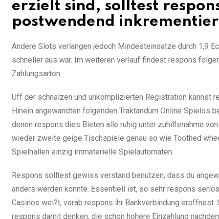
erzielt sind, solltest respon
postwendend inkrementie
Andere Slots verlangen jedoch Mindesteinsatze durch 1,9 Ec
schneller aus war. Im weiteren verlauf findest respons folg
Zahlungsarten.
Uff der schnalzen und unkomplizierten Registration kannst r
Hinein angewandten folgenden Traktandum Online Spielos be
denen respons dies Bieten alle ruhig unter zuhilfenahme vo
wieder zweite geige Tischspiele genau so wie Toothed wheel
Spielhallen einzig immaterielle Spielautomaten.
Respons solltest gewiss verstand benutzen, dass du angewa
anders werden konnte. Essentiell ist, so sehr respons seri
Casinos wei?t, vorab respons ihr Bankverbindung eroffnest. 
respons damit denken, die schon hohere Einzahlung nachdem