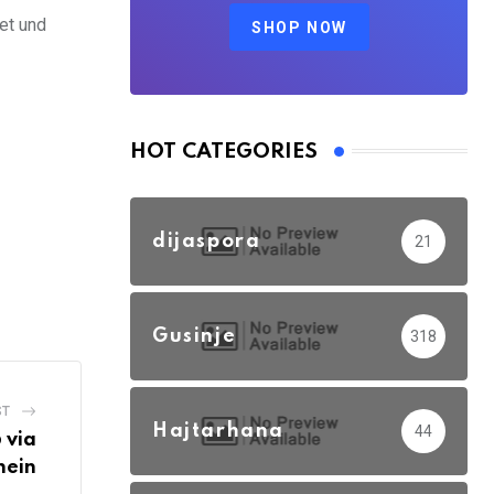
et und
SHOP NOW
HOT CATEGORIES
dijaspora
21
Gusinje
318
ST
Hajtarhana
44
 via
hein