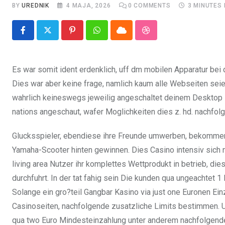
BY
UREDNIK
4 MAJA, 2026
0
COMMENTS
3 MINUTES
Pinterest
Whatsapp
Cloud
StumbleUpon
Es war somit ident erdenklich, uff dm mobilen Apparatur bei
Dies war aber keine frage, namlich kaum alle Webseiten se
wahrlich keineswegs jeweilig angeschaltet deinem Desktop K
nations angeschaut, wafer Moglichkeiten dies z. hd. nachfol
Glucksspieler, ebendiese ihre Freunde umwerben, bekommen 
Yamaha-Scooter hinten gewinnen. Dies Casino intensiv sich
living area Nutzer ihr komplettes Wettprodukt in betrieb, d
durchfuhrt. In der tat fahig sein Die kunden qua ungeachtet
Solange ein gro?teil Gangbar Kasino via just one Euronen Ein
Casinoseiten, nachfolgende zusatzliche Limits bestimmen. 
qua two Euro Mindesteinzahlung unter anderem nachfolgende