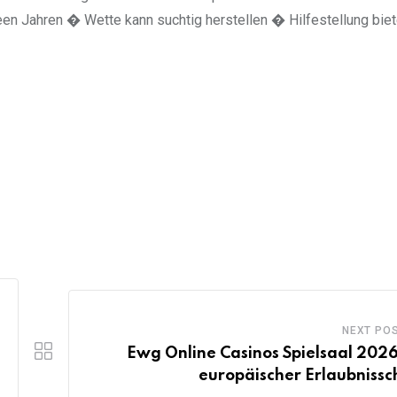
teen Jahren � Wette kann suchtig herstellen � Hilfestellung biet
NEXT PO
Ewg Online Casinos Spielsaal 2026
europäischer Erlaubnissc