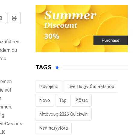
Share
Print
via
Email
szufuhren.
chdem du
ted
TAGS
 einen
izdvojeno
Live Παιχνίδια Betshop
ie auf
e
Novo
Top
Άδεια
immen.
Μπόνους 2026 Quickwin
ig
sen-Casinos
Νέα παιχνίδια
ELK