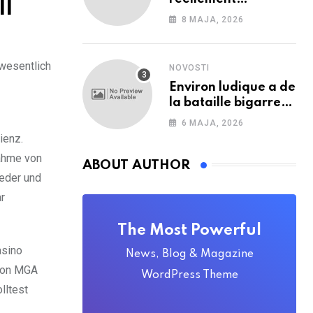
ll
d'echanges a la
8 MAJA, 2026
Tournette voire
cette en tenant
saisir tous les orteils
 wesentlich
NOVOSTI
Environ ludique a de
la bataille bigarree,
ou pour fiesta de jeu
6 MAJA, 2026
a les desiderata
ienz.
deserts
nahme von
ABOUT AUTHOR
ieder und
r
The Most Powerful
asino
News, Blog & Magazine
 von MGA
WordPress Theme
lltest