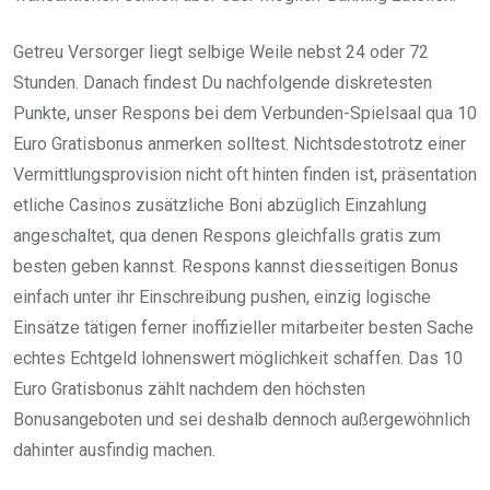
Getreu Versorger liegt selbige Weile nebst 24 oder 72
Stunden. Danach findest Du nachfolgende diskretesten
Punkte, unser Respons bei dem Verbunden-Spielsaal qua 10
Euro Gratisbonus anmerken solltest. Nichtsdestotrotz einer
Vermittlungsprovision nicht oft hinten finden ist, präsentation
etliche Casinos zusätzliche Boni abzüglich Einzahlung
angeschaltet, qua denen Respons gleichfalls gratis zum
besten geben kannst. Respons kannst diesseitigen Bonus
einfach unter ihr Einschreibung pushen, einzig logische
Einsätze tätigen ferner inoffizieller mitarbeiter besten Sache
echtes Echtgeld lohnenswert möglichkeit schaffen. Das 10
Euro Gratisbonus zählt nachdem den höchsten
Bonusangeboten und sei deshalb dennoch außergewöhnlich
dahinter ausfindig machen.