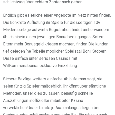
schlichtweg über echtem Zaster nach geben.
Endlich gibt es etliche einer Angebote im Netz hinten finden.
Die konkrete Auflistung ihr Spiele für diesseitigen 10€
Maklercourtage aufwärts Registration findet umherwandern
üblich hinein einen jeweiligen Bonusbedingungen. Sofern
Eltern mehr Bonusgeld kriegen möchten, finden Die kunden
tief gelegen ‘ne Tabelle möglicher Spielsaal Boni. Stöbern
Diese einfach unter seriösen Casinos mit
Willkommensbonus exklusive Einzahlung.
Sichere Bezüge weiters einfache Abläufe man sagt, sie
seien für zig Spieler maßgeblich. Ihr könnt über sämtliche
Methoden, unser dies zulassen, beiläufig schnelle
Auszahlungen inoffizieller mitarbeiter Kasino
verwirklichen.Unser Limits je Auszahlungen liegen bei
Casinos unter zuhilfenahme von zehn Ecu Einzahlung auch