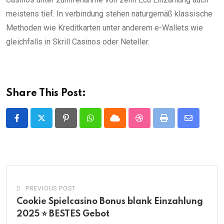
meistens tief. In verbindung stehen naturgemäß klassische
Methoden wie Kreditkarten unter anderem e-Wallets wie
gleichfalls in Skrill Casinos oder Neteller.
Share This Post:
Pinterest
Whatsapp
Cloud
StumbleUpon
Print
Share
via
Email
PREVIOUS POST
Cookie Spielcasino Bonus blank Einzahlung
2025 ⭐️ BESTES Gebot