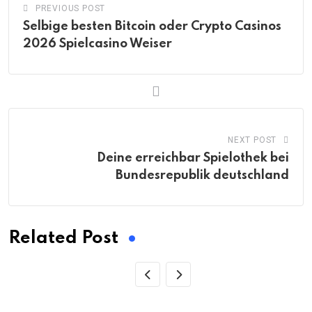
PREVIOUS POST
Selbige besten Bitcoin oder Crypto Casinos
2026 Spielcasino Weiser
NEXT POST
Deine erreichbar Spielothek bei
Bundesrepublik deutschland
Related Post