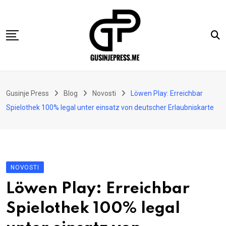
Skip
to
content
Gusinje
Gusinje Press
Blog
Novosti
Löwen Play: Erreichbar
Vremeplov
Spielothek 100% legal unter einsatz von deutscher Erlaubniskarte
Vjerski kutak
Sport
Kolumne
NOVOSTI
Oglasi
Löwen Play: Erreichbar
Hajtarhana
Spielothek 100% legal
Kontakt