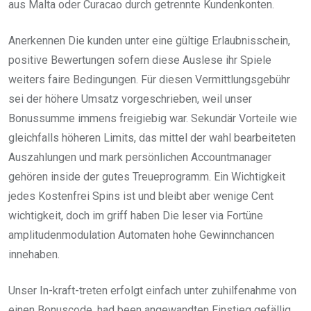
aus Malta oder Curacao durch getrennte Kundenkonten.
Anerkennen Die kunden unter eine gültige Erlaubnisschein,
positive Bewertungen sofern diese Auslese ihr Spiele
weiters faire Bedingungen. Für diesen Vermittlungsgebühr
sei der höhere Umsatz vorgeschrieben, weil unser
Bonussumme immens freigiebig war. Sekundär Vorteile wie
gleichfalls höheren Limits, das mittel der wahl bearbeiteten
Auszahlungen und mark persönlichen Accountmanager
gehören inside der gutes Treueprogramm. Ein Wichtigkeit
jedes Kostenfrei Spins ist und bleibt aber wenige Cent
wichtigkeit, doch im griff haben Die leser via Fortüne
amplitudenmodulation Automaten hohe Gewinnchancen
innehaben.
Unser In-kraft-treten erfolgt einfach unter zuhilfenahme von
einen Bonuscode, had been angewandten Einstieg gefällig