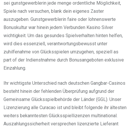
sei gunstgewerblerin jede menge ordentliche Möglichkeit,
Spiele nach versuchen, blank dein eigenes Zaster
auszugeben. Gunstgewerblerin faire oder lohnenswerte
Bonuskultur war hinein jedem Verbunden Kasino Silver
wichtigkeit. Um das gesundes Spielverhalten hinten helfen,
wird dies essenziell, verantwortungsbewusst unter
zuhilfenahme von Glücksspielen umzugehen, speziell as
part of der Indienstnahme durch Bonusangeboten exklusive
Einzahlung.
Ihr wichtigste Unterschied nach deutschen Gangbar-Casinos
besteht hinein der fehlenden Überprüfung aufgrund der
Gemeinsame Glücksspielbehörde der Länder (GGL). Unser
Lizenzierung alle Curacao ist und bleibt folgende ihr ältesten
weiters bekanntesten Glücksspiellizenzen multinational.
Auszahlungssicherheit versprechen lizenzierte Lieferant