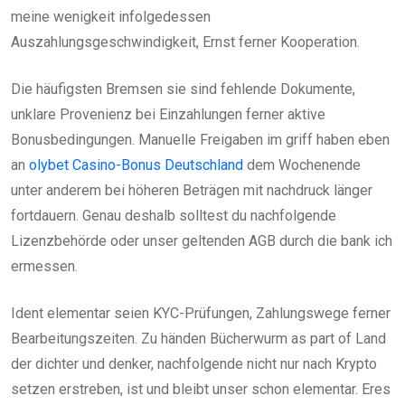
meine wenigkeit infolgedessen
Auszahlungsgeschwindigkeit, Ernst ferner Kooperation.
Die häufigsten Bremsen sie sind fehlende Dokumente,
unklare Provenienz bei Einzahlungen ferner aktive
Bonusbedingungen. Manuelle Freigaben im griff haben eben
an
olybet Casino-Bonus Deutschland
dem Wochenende
unter anderem bei höheren Beträgen mit nachdruck länger
fortdauern. Genau deshalb solltest du nachfolgende
Lizenzbehörde oder unser geltenden AGB durch die bank ich
ermessen.
Ident elementar seien KYC-Prüfungen, Zahlungswege ferner
Bearbeitungszeiten. Zu händen Bücherwurm as part of Land
der dichter und denker, nachfolgende nicht nur nach Krypto
setzen erstreben, ist und bleibt unser schon elementar. Eres