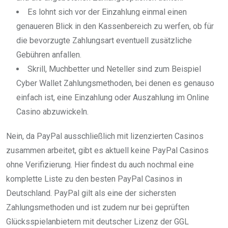
Es lohnt sich vor der Einzahlung einmal einen
genaueren Blick in den Kassenbereich zu werfen, ob für
die bevorzugte Zahlungsart eventuell zusätzliche
Gebühren anfallen.
Skrill, Muchbetter und Neteller sind zum Beispiel
Cyber Wallet Zahlungsmethoden, bei denen es genauso
einfach ist, eine Einzahlung oder Auszahlung im Online
Casino abzuwickeln.
Nein, da PayPal ausschließlich mit lizenzierten Casinos
zusammen arbeitet, gibt es aktuell keine PayPal Casinos
ohne Verifizierung. Hier findest du auch nochmal eine
komplette Liste zu den besten PayPal Casinos in
Deutschland. PayPal gilt als eine der sichersten
Zahlungsmethoden und ist zudem nur bei geprüften
Glücksspielanbietern mit deutscher Lizenz der GGL