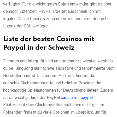
verfügbar. Für die wichtigsten Spieleentwickler gibt es aber
dennoch Lizenzen. PayPal arbeitet ausschließlich mit
legalen Online Casinos zusammen, die über eine deutsche
Lizenz der GGL verfügen.
Liste der besten Casinos mit
Paypal in der Schweiz
Fairness und Integrität sind uns besonders wichtig, weshalb
du bei BingBong nur nachweislich faire und renommierte Slot
Hersteller findest. In unserem Portfolio findest du
ausschließlich renommierte und beliebte Provider, die
hochkarätige Spielautomaten für Deutschland liefern. Zudem
ist es wichtig, dass der PayPal
casino mit paypal
Käuferschutz bei Glücksspieltransaktionen nicht gilt. Im
Folgenden findest du viele Optionen im Überblick, um für