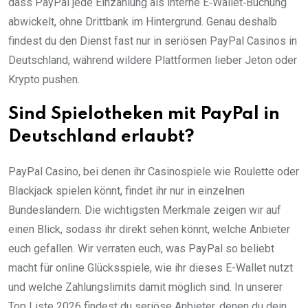
dass PayPal jede Einzahlung als interne E‑Wallet‑Buchung
abwickelt, ohne Drittbank im Hintergrund. Genau deshalb
findest du den Dienst fast nur in seriösen PayPal Casinos in
Deutschland, während wildere Plattformen lieber Jeton oder
Krypto pushen.
Sind Spielotheken mit PayPal in
Deutschland erlaubt?
PayPal Casino, bei denen ihr Casinospiele wie Roulette oder
Blackjack spielen könnt, findet ihr nur in einzelnen
Bundesländern. Die wichtigsten Merkmale zeigen wir auf
einen Blick, sodass ihr direkt sehen könnt, welche Anbieter
euch gefallen. Wir verraten euch, was PayPal so beliebt
macht für online Glücksspiele, wie ihr dieses E-Wallet nutzt
und welche Zahlungslimits damit möglich sind. In unserer
Top Liste 2026 findest du seriöse Anbieter, denen du dein