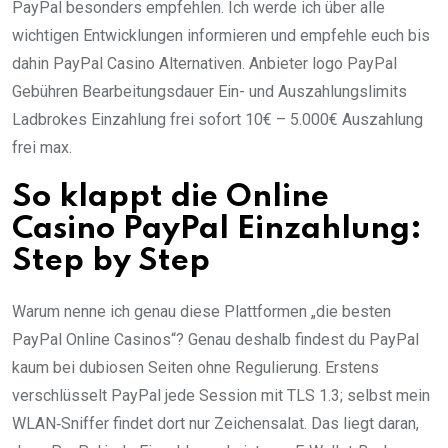
PayPal besonders empfehlen. Ich werde ich über alle
wichtigen Entwicklungen informieren und empfehle euch bis
dahin PayPal Casino Alternativen. Anbieter logo PayPal
Gebühren Bearbeitungsdauer Ein- und Auszahlungslimits
Ladbrokes Einzahlung frei sofort 10€ – 5.000€ Auszahlung
frei max.
So klappt die Online
Casino PayPal Einzahlung:
Step by Step
Warum nenne ich genau diese Plattformen „die besten
PayPal Online Casinos“? Genau deshalb findest du PayPal
kaum bei dubiosen Seiten ohne Regulierung. Erstens
verschlüsselt PayPal jede Session mit TLS 1.3; selbst mein
WLAN‑Sniffer findet dort nur Zeichensalat. Das liegt daran,