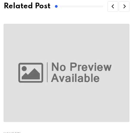
Related Post