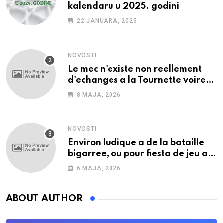
kalendaru u 2025. godini
22 JANUARA, 2025
NOVOSTI
Le mec n'existe non reellement
d'echanges a la Tournette voire
cette en tenant saisir tous les
8 MAJA, 2026
orteils
NOVOSTI
Environ ludique a de la bataille
bigarree, ou pour fiesta de jeu a
les desiderata deserts
6 MAJA, 2026
ABOUT AUTHOR