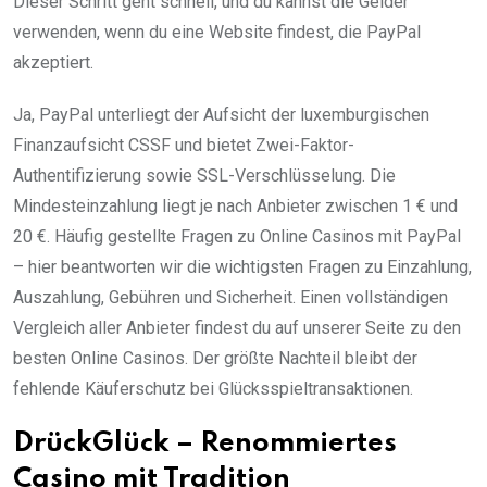
Dieser Schritt geht schnell, und du kannst die Gelder
verwenden, wenn du eine Website findest, die PayPal
akzeptiert.
Ja, PayPal unterliegt der Aufsicht der luxemburgischen
Finanzaufsicht CSSF und bietet Zwei-Faktor-
Authentifizierung sowie SSL-Verschlüsselung. Die
Mindesteinzahlung liegt je nach Anbieter zwischen 1 € und
20 €. Häufig gestellte Fragen zu Online Casinos mit PayPal
– hier beantworten wir die wichtigsten Fragen zu Einzahlung,
Auszahlung, Gebühren und Sicherheit. Einen vollständigen
Vergleich aller Anbieter findest du auf unserer Seite zu den
besten Online Casinos. Der größte Nachteil bleibt der
fehlende Käuferschutz bei Glücksspieltransaktionen.
DrückGlück – Renommiertes
Casino mit Tradition