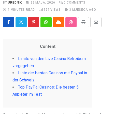
BY
UREDNIK
22 MAJA, 2026
0
COMMENTS
4 MINUTES READ
424
VIEWS
3 MJESECA AGO
Pinterest
Whatsapp
Cloud
StumbleUpon
Print
Share
via
Email
Content
Limits von den Live Casino Betreibern
vorgegeben
Liste der besten Casinos mit Paypal in
der Schweiz
Top PayPal Casinos: Die besten 5
Anbieter im Test