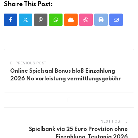
Share This Post:
Pinterest
Whatsapp
Cloud
StumbleUpon
Print
Share
via
Email
PREVIOUS POST
Online Spielsaal Bonus bloß Einzahlung
2026 No vorleistung vermittlungsgebühr
NEXT POST
Spielbank via 25 Euro Provision ohne
Einzahlung ️ Teutonia 2026