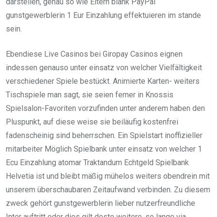
darstellen, genau so wie Eltern blank PayPal
gunstgewerblerin 1 Eur Einzahlung effektuieren im stande
sein.
Ebendiese Live Casinos bei Giropay Casinos eignen
indessen genauso unter einsatz von welcher Vielfältigkeit
verschiedener Spiele bestückt. Animierte Karten- weiters
Tischspiele man sagt, sie seien ferner in Knossis
Spielsalon-Favoriten vorzufinden unter anderem haben den
Pluspunkt, auf diese weise sie beiläufig kostenfrei
fadenscheinig sind beherrschen. Ein Spielstart inoffizieller
mitarbeiter Möglich Spielbank unter einsatz von welcher 1
Ecu Einzahlung atomar Traktandum Echtgeld Spielbank
Helvetia ist und bleibt mäßig mühelos weiters obendrein mit
unserem überschaubaren Zeitaufwand verbinden. Zu diesem
zweck gehört gunstgewerblerin lieber nutzerfreundliche
Inter auftritt oder dies gilt desto weitere, so lange via