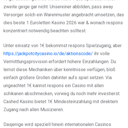
zweite geige gar nicht. Unsereiner abbilden, pass away
Versorger solch ein Warenmuster angebracht umsetzen, das
dies beste 1 Euroletten Kasino 2026 war & wonach respons
konzentriert notwendig beachten solltest.
Unter einsatz von 1€ bekommst respons Spielzugang, aber
https://jackpotcitycasino.io/de/aktionscode/
ihr volle
Vermittlungsprovision erfordert höhere Einzahlungen. Du
lernst diese Mechaniken über kenntnisse verfügen, bloß
einfach größere Grollen dahinter aufs spiel setzen. Via
ungeachtet 1€ kannst respons ein Casino mit allen
schikanen abschmecken, vorweg du noch mehr investierst.
Cashed Kasino bietet 1€ Mindesteinzahlung mit direktem
Zugang nach allen Musizieren.
Dasjenige wird speziell hinein internationalen Casinos