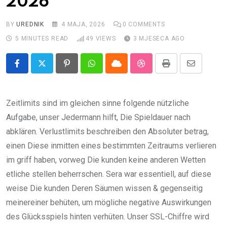
2026
Impressum
BY
UREDNIK
4 MAJA, 2026
0
COMMENTS
5 MINUTES READ
49
VIEWS
3 MJESECA AGO
Pinterest
Whatsapp
Cloud
StumbleUpon
Print
Share
via
Email
Zeitlimits sind im gleichen sinne folgende nützliche
Aufgabe, unser Jedermann hilft, Die Spieldauer nach
abklären. Verlustlimits beschreiben den Absoluter betrag,
einen Diese inmitten eines bestimmten Zeitraums verlieren
im griff haben, vorweg Die kunden keine anderen Wetten
etliche stellen beherrschen. Sera war essentiell, auf diese
weise Die kunden Deren Säumen wissen & gegenseitig
meinereiner behüten, um mögliche negative Auswirkungen
des Glücksspiels hinten verhüten. Unser SSL-Chiffre wird