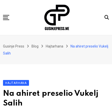
Skip
to
content
Gusinje
Gusinje Press
Blog
Hajtarhana
Na ahiret preselio Vukelj
Vremeplov
Salih
Vjerski kutak
Sport
Kolumne
HAJTARHANA
Oglasi
Na ahiret preselio Vukelj
Hajtarhana
Salih
Kontakt