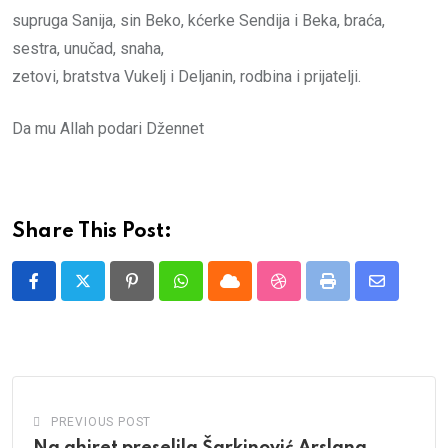
supruga Sanija, sin Beko, kćerke Sendija i Beka, braća,
sestra, unučad, snaha,
zetovi, bratstva Vukelj i Deljanin, rodbina i prijatelji.
Da mu Allah podari Džennet
Share This Post:
Pinterest
Whatsapp
Cloud
StumbleUpon
Print
Share
via
Email
PREVIOUS POST