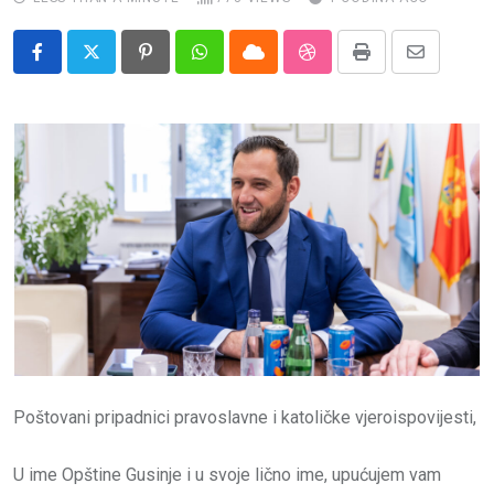
Impressum
Pinterest
Whatsapp
Cloud
StumbleUpon
Print
Share
via
Email
Poštovani pripadnici pravoslavne i katoličke vjeroispovijesti,
U ime Opštine Gusinje i u svoje lično ime, upućujem vam