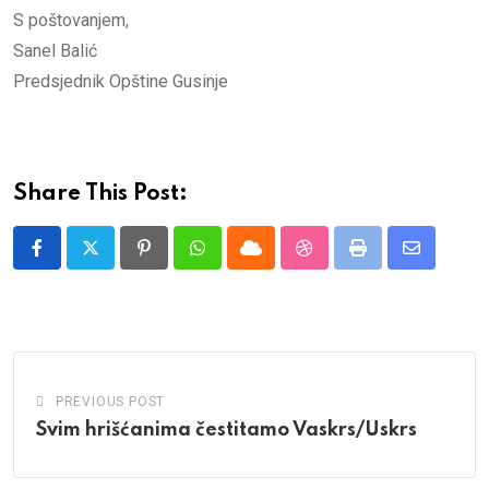
S poštovanjem,
Sanel Balić
Predsjednik Opštine Gusinje
Share This Post:
Pinterest
Whatsapp
Cloud
StumbleUpon
Print
Share
via
Email
PREVIOUS POST
Svim hrišćanima čestitamo Vaskrs/Uskrs