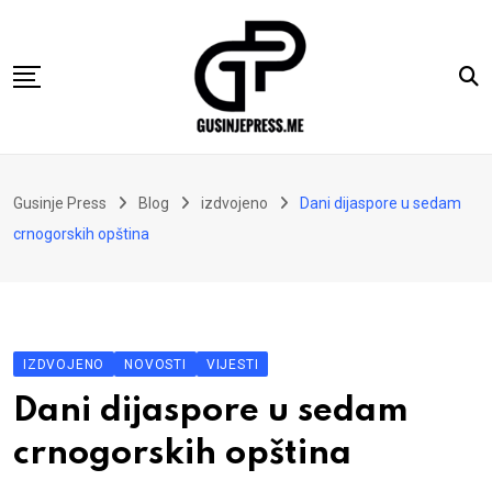
Skip
to
content
Gusinje
Gusinje Press
Blog
izdvojeno
Dani dijaspore u sedam
Vremeplov
crnogorskih opština
Vjerski kutak
Sport
Kolumne
IZDVOJENO
NOVOSTI
VIJESTI
Oglasi
Dani dijaspore u sedam
Hajtarhana
crnogorskih opština
Kontakt