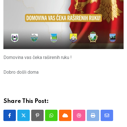
Domovina vas čeka raširenih ruku !
Dobro došli doma
Share This Post:
Pinterest
Whatsapp
Cloud
StumbleUpon
Print
Share
via