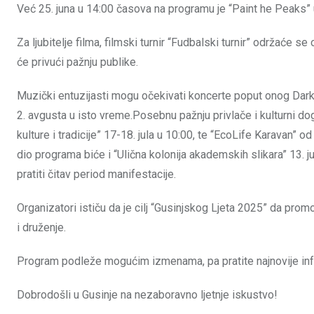
Već 25. juna u 14:00 časova na programu je “Paint he Peaks”
Za ljubitelje filma, filmski turnir “Fudbalski turnir” održaće 
će privući pažnju publike.
Muzički entuzijasti mogu očekivati koncerte poput onog Darka
2. avgusta u isto vreme.Posebnu pažnju privlače i kulturni doga
kulture i tradicije” 17-18. jula u 10:00, te “EcoLife Karavan” 
dio programa biće i “Ulična kolonija akademskih slikara” 13. j
pratiti čitav period manifestacije.
Organizatori ističu da je cilj “Gusinjskog Ljeta 2025” da promo
i druženje.
Program podleže mogućim izmenama, pa pratite najnovije inf
Dobrodošli u Gusinje na nezaboravno ljetnje iskustvo!