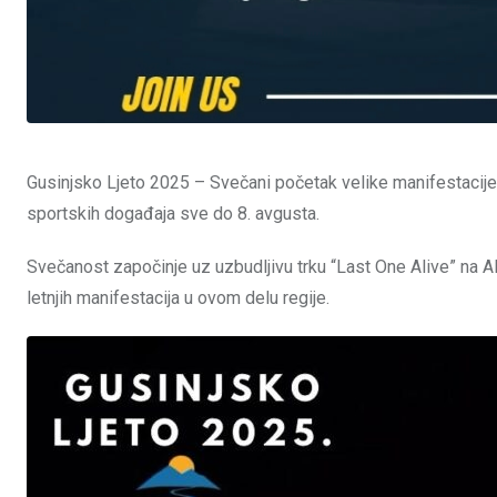
Gusinjsko Ljeto 2025 – Svečani početak velike manifestacije u
sportskih događaja sve do 8. avgusta.
Svečanost započinje uz uzbudljivu trku “Last One Alive” na Al
letnjih manifestacija u ovom delu regije.