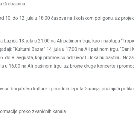
 u Grebajama.
se od 10. do 12. jula u 18:00 časova na školskom poligonu, uz projek
 Lazića 13. jula u 21:00 na Ali pašinom trgu, kao i nastupa “Trop
đaji: “Kulturni Bazar” 14. jula u 17:00 na Ali pašinom trgu, “Dani 
od 6. do 8. avgusta, koji promovišu održivost i lokalnu baštinu. Nez
ula u 16:00 na Ali-pašinom trgu, uz brojne druge koncerte i promoc
više bogatstvo kulture i prirodnih lepota Gusinja, pružajući prili
ormacije preko zvaničnih kanala.