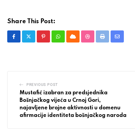
Share This Post:
Pinterest
Whatsapp
Cloud
StumbleUpon
Print
Share
via
Email
PREVIOUS POST
Mustafić izabran za predsjednika
Bošnjačkog vijeća u Crnoj Gori,
najavljene brojne aktivnosti u domenu
afirmacije identiteta bošnjačkog naroda