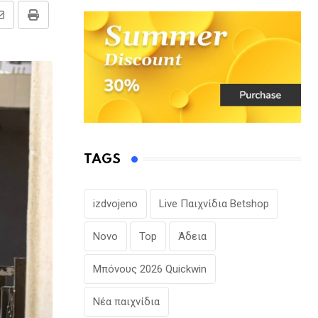
Share
Print
via
Email
TAGS
izdvojeno
Live Παιχνίδια Betshop
Novo
Top
Άδεια
Μπόνους 2026 Quickwin
Νέα παιχνίδια