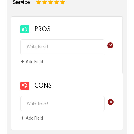
Service
1
2
3
4
5
PROS
+
Add Field
CONS
+
Add Field