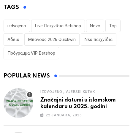
TAGS
izdvojeno
Live Παιχνίδια Betshop
Novo
Top
Άδεια
Μπόνους 2026 Quickwin
Νέα παιχνίδια
Πρόγραμμα VIP Betshop
POPULAR NEWS
,
IZDVOJENO
VJERSKI KUTAK
Značajni datumi u islamskom
kalendaru u 2025. godini
22 JANUARA, 2025