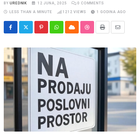
BY
UREDNIK
12 JUNA, 2025
0
COMMENTS
LESS THAN A MINUTE
1212
VIEWS
1 GODINA AGO
Pinterest
Whatsapp
Cloud
StumbleUpon
Print
Share
via
Email