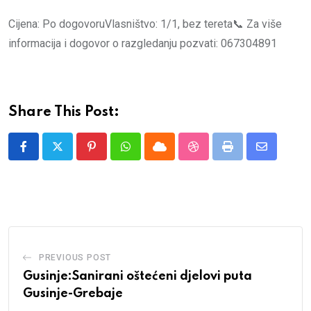
Cijena: Po dogovoruVlasništvo: 1/1, bez tereta📞 Za više
informacija i dogovor o razgledanju pozvati: 067304891
Share This Post:
Pinterest
Whatsapp
Cloud
StumbleUpon
Print
Share
via
Email
PREVIOUS POST
Gusinje:Sanirani oštećeni djelovi puta
Gusinje-Grebaje