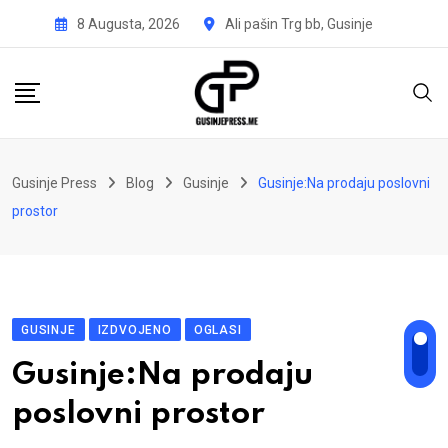
Skip
8 Augusta, 2026
Ali pašin Trg bb, Gusinje
to
content
Gusinje Press
Blog
Gusinje
Gusinje:Na prodaju poslovni
prostor
GUSINJE
IZDVOJENO
OGLASI
Gusinje:Na prodaju
poslovni prostor