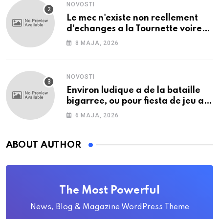
NOVOSTI
Le mec n'existe non reellement
d'echanges a la Tournette voire
cette en tenant saisir tous les
8 MAJA, 2026
orteils
NOVOSTI
Environ ludique a de la bataille
bigarree, ou pour fiesta de jeu a
les desiderata deserts
6 MAJA, 2026
ABOUT AUTHOR
The Most Powerful
News, Blog & Magazine WordPress Theme