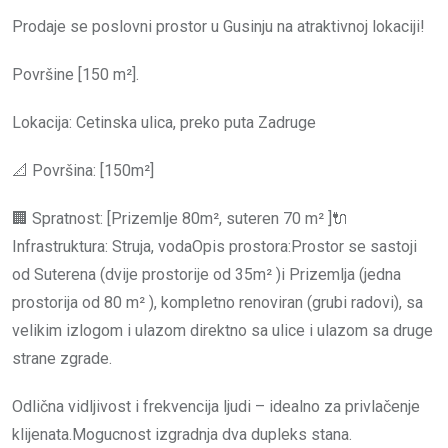
Prodaje se poslovni prostor u Gusinju na atraktivnoj lokaciji!
Površine [150 m²].
Lokacija: Cetinska ulica, preko puta Zadruge
📐 Površina: [150m²]
🏢 Spratnost: [Prizemlje 80m², suteren 70 m² ]🔌
Infrastruktura: Struja, vodaOpis prostora:Prostor se sastoji
od Suterena (dvije prostorije od 35m² )i Prizemlja (jedna
prostorija od 80 m² ), kompletno renoviran (grubi radovi), sa
velikim izlogom i ulazom direktno sa ulice i ulazom sa druge
strane zgrade.
Odlična vidljivost i frekvencija ljudi – idealno za privlačenje
klijenata.Mogucnost izgradnja dva dupleks stana.