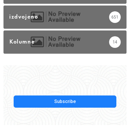
izdvojeno
651
Kolumne
14
Subscribe