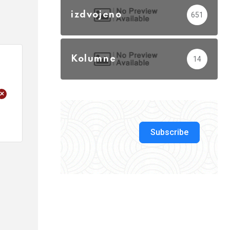
izdvojeno
651
Kolumne
14
+
Subscribe