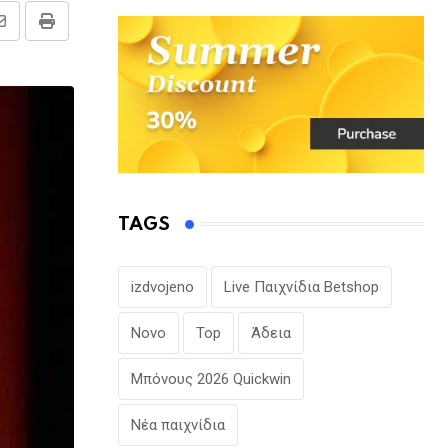
Share
Print
via
Email
TAGS
izdvojeno
Live Παιχνίδια Betshop
Novo
Top
Άδεια
Μπόνους 2026 Quickwin
Νέα παιχνίδια