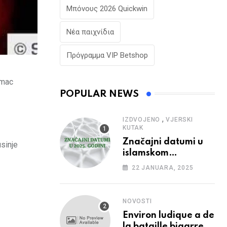
Μπόνους 2026 Quickwin
Νέα παιχνίδια
Πρόγραμμα VIP Betshop
umac
POPULAR NEWS
,
IZDVOJENO
VJERSKI
KUTAK
Značajni datumi u
usinje
islamskom
kalendaru u 2025.
22 JANUARA, 2025
godini
NOVOSTI
Environ ludique a de
la bataille bigarree,