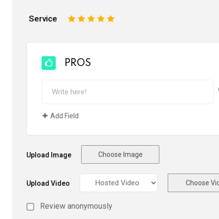
Service
1
2
3
4
5
PROS
Add Field
Choose Image
Upload Image
Choose Vi
Upload Video
Review anonymously