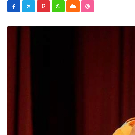
Pinterest
Whatsapp
Cloud
StumbleUpon