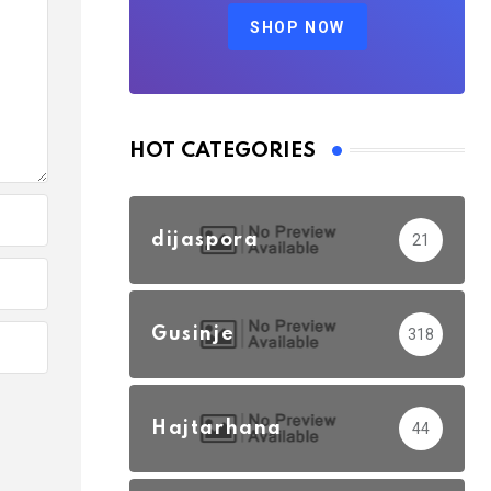
SHOP NOW
HOT CATEGORIES
dijaspora
21
Gusinje
318
Hajtarhana
44