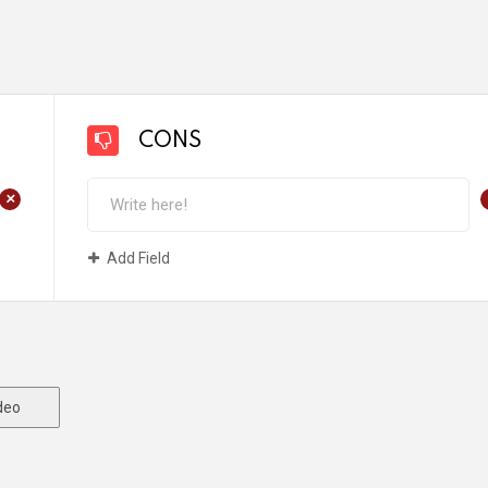
CONS
+
Add Field
deo