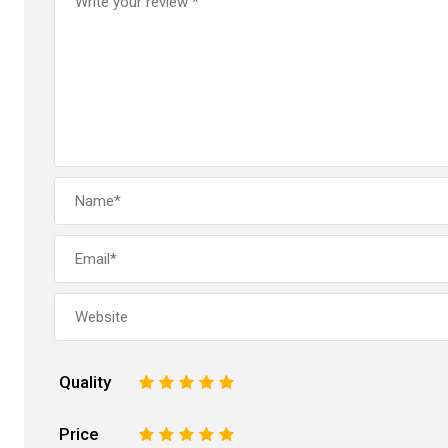
Quality
1
2
3
4
5
Price
1
2
3
4
5