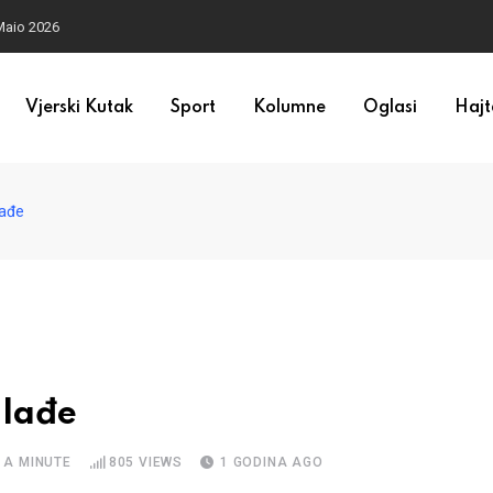
Maio 2026
Vjerski Kutak
Sport
Kolumne
Oglasi
Hajt
lađe
mlađe
 A MINUTE
805
VIEWS
1 GODINA AGO