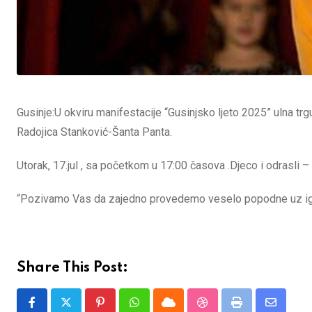
Gusinje:U okviru manifestacije “Gusinjsko ljeto 2025” ulna trgu
Radojica Stanković-Šanta Panta.
Utorak, 17.jul , sa početkom u 17:00 časova .Djeco i odrasli –
“Pozivamo Vas da zajedno provedemo veselo popodne uz igre, š
Share This Post:
Pinterest
Whatsapp
Cloud
StumbleUpon
Print
Share