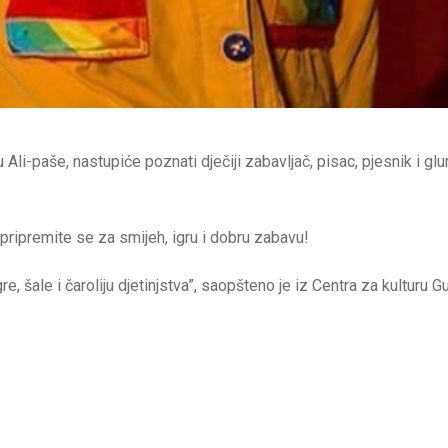
 Ali-paše, nastupiće poznati dječiji zabavljač, pisac, pjesnik i gl
 pripremite se za smijeh, igru i dobru zabavu!
ale i čaroliju djetinjstva”, saopšteno je iz Centra za kulturu G