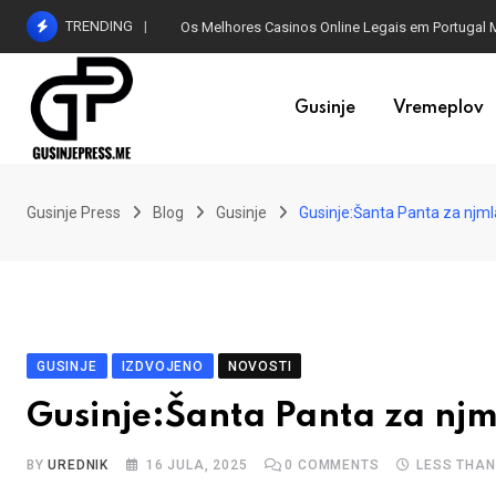
Skip
TRENDING
Os Melhores Casinos Online Legais em Portugal 
to
content
Gusinje
Vremeplov
Gusinje Press
Blog
Gusinje
Gusinje:Šanta Panta za njm
GUSINJE
IZDVOJENO
NOVOSTI
Gusinje:Šanta Panta za nj
BY
UREDNIK
16 JULA, 2025
0
COMMENTS
LESS THAN