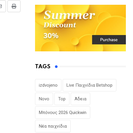
Share
Print
via
Email
TAGS
izdvojeno
Live Παιχνίδια Betshop
Novo
Top
Άδεια
Μπόνους 2026 Quickwin
Νέα παιχνίδια