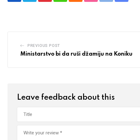
via
Email
PREVIOUS POST
Ministarstvo bi da ruši džamiju na Koniku
Leave feedback about this