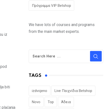
Πρόγραμμα VIP Betshop
We have lots of courses and programs
from the main market experts.
su iz
e pod
TAGS
ja biti
izdvojeno
Live Παιχνίδια Betshop
Novo
Top
Άδεια
z plaćanja