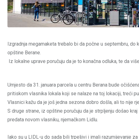
Izgradnja megamaketa trebalo bi da počne u septembru, do kada 
opštine Berane.
Iz lokalne uprave poručuju da je to konačna odluka, te da više 
Umjesto da 31. januara parcela u centru Berana bude očišćena
pritiskom vlasnika lokala koji se nalaze na toj lokaciji, treći 
Vlasnici kažu da je još jedna sezona dobro došla, ali to nije r
S druge strane, iz opštine poručuju da je strpljenju došao kraj
predata novom vlasniku, njemačkom Lidlu.
Iako su u LIDL-u do sada bili trpeljivi i imali razumijevanje z