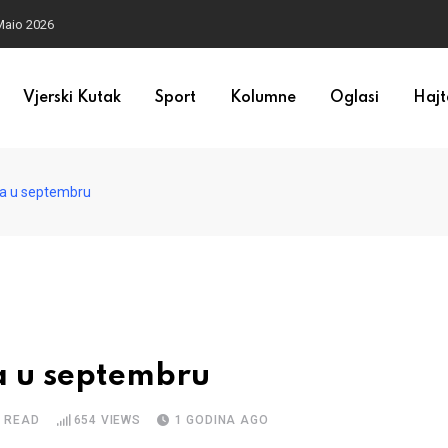
Maio 2026
Vjerski Kutak
Sport
Kolumne
Oglasi
Hajt
kta u septembru
ta u septembru
E READ
654
VIEWS
1 GODINA AGO