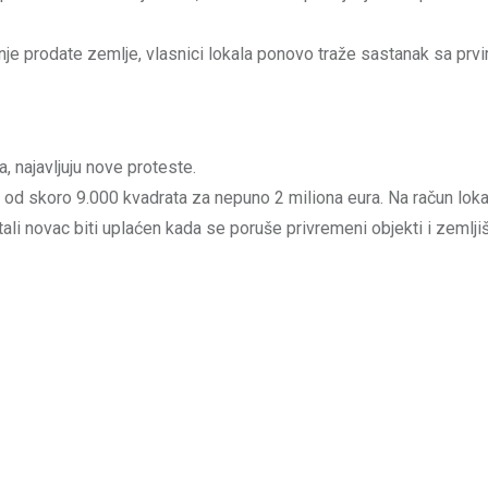
je prodate zemlje, vlasnici lokala ponovo traže sastanak sa prv
, najavljuju nove proteste.
 od skoro 9.000 kvadrata za nepuno 2 miliona eura. Na račun lok
ali novac biti uplaćen kada se poruše privremeni objekti i zemlji