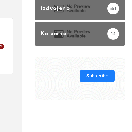
izdvojeno
651
Kolumne
14
+
Subscribe