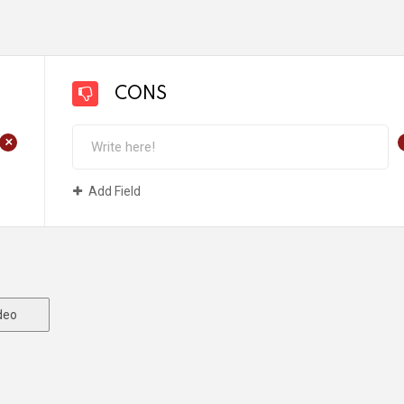
CONS
+
Add Field
deo