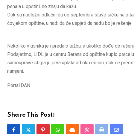
penala u opštini, ne znaju da kažu.
Dok su nadležni odlučni da od septembra stave tačku na pitan
čovjekom opštine, u nadi da će uspjeti da nađu bolje rešenje.
Nekoliko vlasnika je i predalo tužbu, a ukoliko dođe do rušenja
Podsjetimo, LIDL je u centru Berana od opštine kupio parcelu
samouprave stigla je prva uplata od oko milion, dok će preost
namjeni.
Portal:DAN
Share This Post:
Pinterest
Whatsapp
Cloud
StumbleUpon
Print
Share