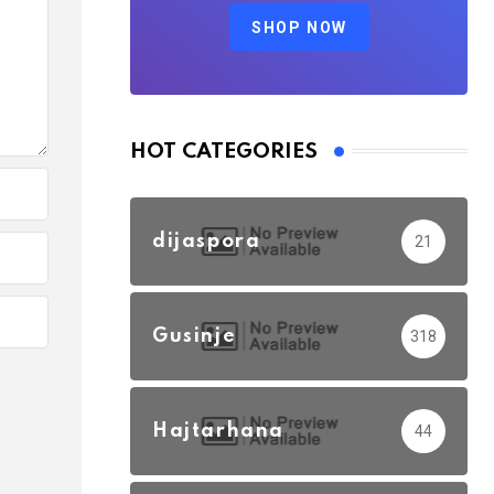
SHOP NOW
HOT CATEGORIES
dijaspora
21
Gusinje
318
Hajtarhana
44