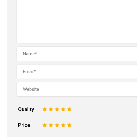
Quality
1
2
3
4
5
Price
1
2
3
4
5