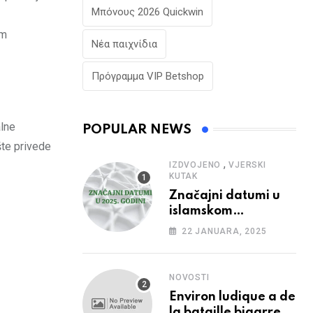
Μπόνους 2026 Quickwin
im
Νέα παιχνίδια
Πρόγραμμα VIP Betshop
alne
POPULAR NEWS
šte privede
,
IZDVOJENO
VJERSKI
KUTAK
Značajni datumi u
islamskom
kalendaru u 2025.
22 JANUARA, 2025
godini
NOVOSTI
Environ ludique a de
la bataille bigarree,