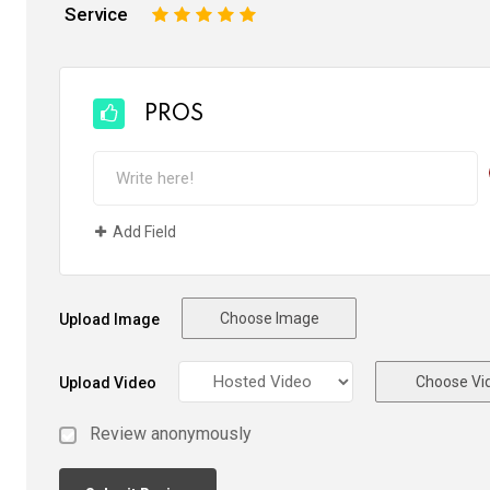
Service
1
2
3
4
5
PROS
Add Field
Choose Image
Upload Image
Choose Vi
Upload Video
Review anonymously