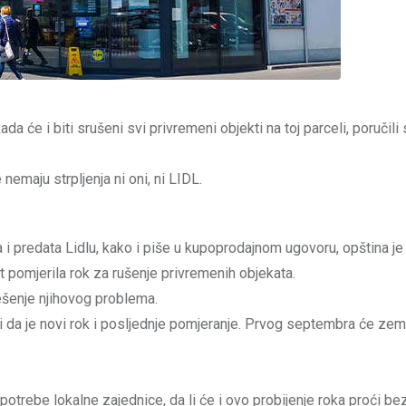
će i biti srušeni svi privremeni objekti na toj parceli, poručili 
nemaju strpljenja ni oni, ni LIDL.
 i predata Lidlu, kako i piše u kupoprodajnom ugovoru, opština j
put pomjerila rok za rušenje privremenih objekata.
ješenje njihovog problema.
 i da je novi rok i posljednje pomjeranje. Prvog septembra će zeml
a potrebe lokalne zajednice, da li će i ovo probijenje roka proći be