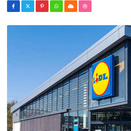
Pinterest
Whatsapp
Cloud
StumbleUpon