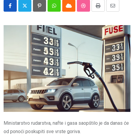
Impressum
Pinterest
Whatsapp
Cloud
StumbleUpon
Print
Share
via
Email
Ministarstvo rudarstva, nafte i gasa saopštilo je da danas će
od ponoći poskupiti sve vrste goriva.