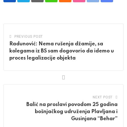
via
Email
PREVIOUS POST
Radunović: Nema rušenja džamije, sa
kolegama iz BS sam dogovorio da idemo u
proces legalizacije objekta
NEXT POST
Balić na proslavi povodom 25 godina
bošnjačkog udruženja Plavljana i
Gusinjana “Behar”