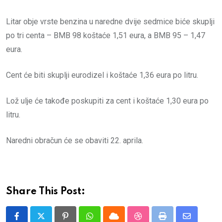
Litar obje vrste benzina u naredne dvije sedmice biće skuplji
po tri centa – BMB 98 koštaće 1,51 eura, a BMB 95 – 1,47
eura.
Cent će biti skuplji eurodizel i koštaće 1,36 eura po litru.
Lož ulje će takođe poskupiti za cent i koštaće 1,30 eura po
litru.
Naredni obračun će se obaviti 22. aprila.
Share This Post:
Pinterest
Whatsapp
Cloud
StumbleUpon
Print
Share