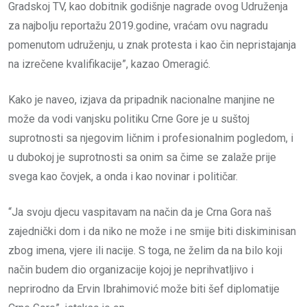
Gradskoj TV, kao dobitnik godišnje nagrade ovog Udruženja
za najbolju reportažu 2019.godine, vraćam ovu nagradu
pomenutom udruženju, u znak protesta i kao čin nepristajanja
na izrečene kvalifikacije”, kazao Omeragić.
Kako je naveo, izjava da pripadnik nacionalne manjine ne
može da vodi vanjsku politiku Crne Gore je u suštoj
suprotnosti sa njegovim ličnim i profesionalnim pogledom, i
u dubokoj je suprotnosti sa onim sa čime se zalaže prije
svega kao čovjek, a onda i kao novinar i političar.
“Ja svoju djecu vaspitavam na način da je Crna Gora naš
zajednički dom i da niko ne može i ne smije biti diskiminisan
zbog imena, vjere ili nacije. S toga, ne želim da na bilo koji
način budem dio organizacije kojoj je neprihvatljivo i
neprirodno da Ervin Ibrahimović može biti šef diplomatije