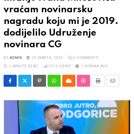
Impressum
vraćam novinarsku
nagradu koju mi je 2019.
dodijelilo Udruženje
novinara CG
BY
ADMIN
25 MARTA, 2025
0
COMMENTS
1 MINUTE READ
1012
VIEWS
1 GODINA AGO
Pinterest
Whatsapp
Cloud
StumbleUpon
Print
Share
via
Email