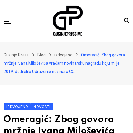
Skip
to
content
Gusinje
Gusinje Press
Blog
izdvojeno
Omeragić: Zbog govora
Vremeplov
mržnje Ivana Miloševića vraćam novinarsku nagradu koju mi je
Vjerski kutak
2019. dodijelilo Udruženje novinara CG
Sport
Kolumne
Oglasi
IZDVOJENO
NOVOSTI
Hajtarhana
Omeragić: Zbog govora
Kontakt
mržnje Ivana Miloševića