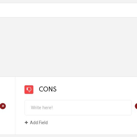
CONS
+
Add Field