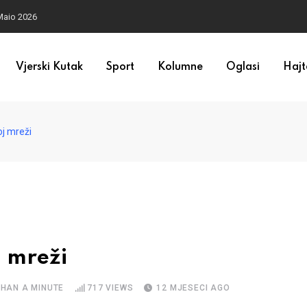
Maio 2026
Vjerski Kutak
Sport
Kolumne
Oglasi
Hajt
j mreži
 mreži
THAN A MINUTE
717
VIEWS
12 MJESECI AGO