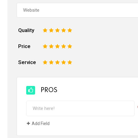
Quality
1
2
3
4
5
Price
1
2
3
4
5
Service
1
2
3
4
5
PROS
Add Field