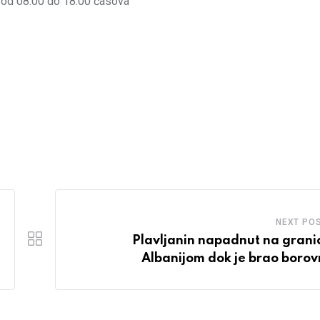
 od 08:00 do 18:00 časova
NEXT PO
Plavljanin napadnut na granic
Albanijom dok je brao borov