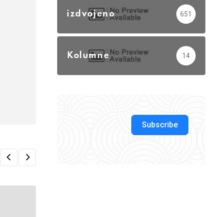
izdvojeno
651
Kolumne
14
Subscribe