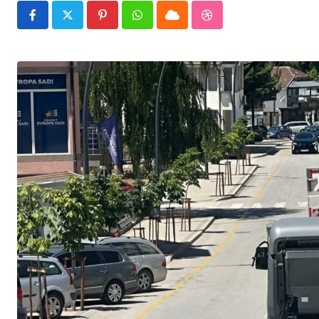
Pinterest
Whatsapp
Cloud
StumbleUpon