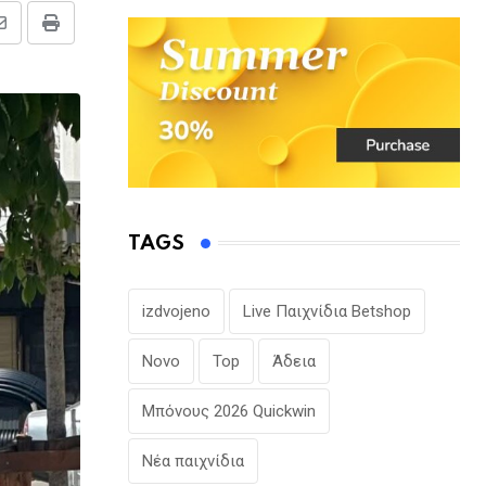
Share
Print
via
Email
TAGS
izdvojeno
Live Παιχνίδια Betshop
Novo
Top
Άδεια
Μπόνους 2026 Quickwin
Νέα παιχνίδια