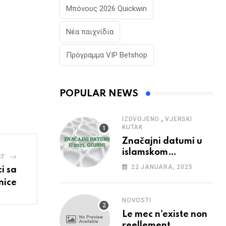
Μπόνους 2026 Quickwin
Νέα παιχνίδια
Πρόγραμμα VIP Betshop
POPULAR NEWS
,
IZDVOJENO
VJERSKI
KUTAK
Značajni datumi u
islamskom
ST
kalendaru u 2025.
22 JANUARA, 2025
i sa
godini
nice
NOVOSTI
Le mec n'existe non
reellement