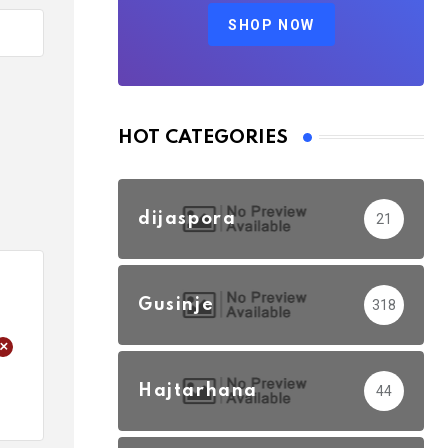
SHOP NOW
HOT CATEGORIES
dijaspora
21
Gusinje
318
+
Hajtarhana
44