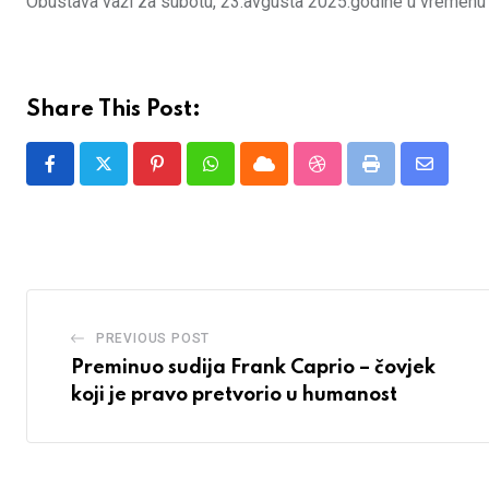
Obustava važi za subotu, 23.avgusta 2025.godine u vremenu
Share This Post:
Pinterest
Whatsapp
Cloud
StumbleUpon
Print
Share
via
Email
PREVIOUS POST
Preminuo sudija Frank Caprio – čovjek
koji je pravo pretvorio u humanost