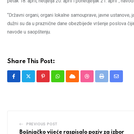
petak 18. april, nedjelja 20. april i ponedjeljak 21. april”, nav
“Državni organi, organi lokalne samouprave, javne ustanove, ja
dužni su da u praznične dane obezbijede vršenje poslova čiji
navode u saopštenju.
Share This Post:
Pinterest
Whatsapp
Cloud
StumbleUpon
Print
Share
via
Email
PREVIOUS POST
Bošnjačko vijeće raspisalo poziv za izbor