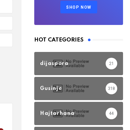
SHOP NOW
HOT CATEGORIES
dijaspora
21
Gusinje
318
Hajtarhana
44