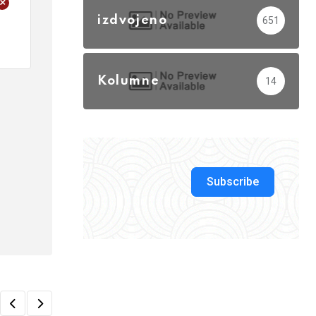
+
izdvojeno
651
Kolumne
14
Subscribe