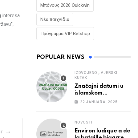
Μπόνους 2026 Quickwin
g interesa
Νέα παιχνίδια
ržavu”,
Πρόγραμμα VIP Betshop
POPULAR NEWS
,
IZDVOJENO
VJERSKI
KUTAK
Značajni datumi u
islamskom
kalendaru u 2025.
22 JANUARA, 2025
godini
NOVOSTI
Environ ludique a de
ST
la bataille bigarree,