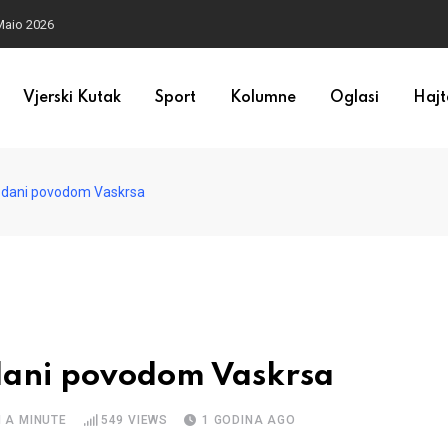
Maio 2026
Vjerski Kutak
Sport
Kolumne
Oglasi
Hajt
ni dani povodom Vaskrsa
 dani povodom Vaskrsa
 A MINUTE
549
VIEWS
1 GODINA AGO