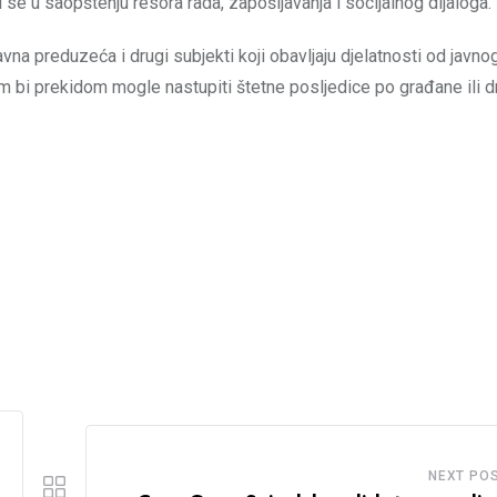
odi se u saopštenju resora rada, zapošljavanja i socijalnog dijaloga.
vna preduzeća i drugi subjekti koji obavljaju djelatnosti od javno
m bi prekidom mogle nastupiti štetne posljedice po građane ili d
NEXT PO