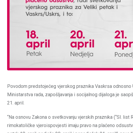
Povodom predstojećeg vjerskog praznika Vaskrsa odnosno Usk
Ministarstva rada, zapošljavanja i socijalnog dijaloga je saopšt
21. april.
“Na osnovu Zakona o svetkovanju vjerskih praznika (“Sl. list RCG
rimokatoličke vjeroispovjesti imaju pravo na plaćeno odsustvo