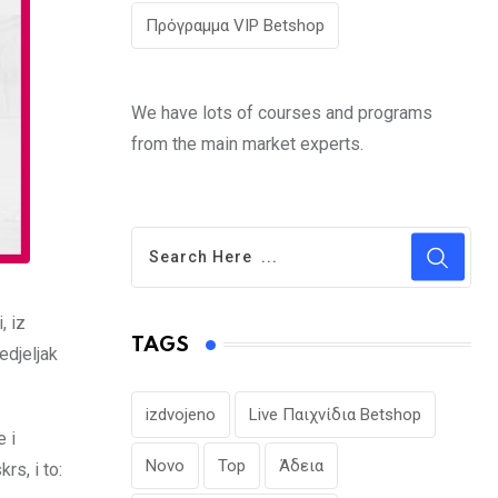
Πρόγραμμα VIP Betshop
We have lots of courses and programs
from the main market experts.
, iz
TAGS
edjeljak
izdvojeno
Live Παιχνίδια Betshop
e i
Novo
Top
Άδεια
rs, i to: