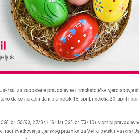
rsa, za zaposlene pravoslavne i rimokatoličke vjeroispovjesti
eno da će neradni dani biti petak 18. april, nedjelja 20. april i pon
”, br. 56/93, 27/94 i “Sl.list CG”, br. 73/10), vjernici pravoslavn
, radi svetkovanja vjerskog praznika za Veliki petak i Vaskrs/Usk