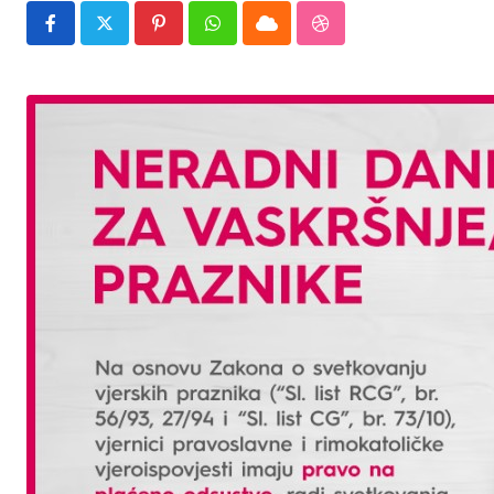
Pinterest
Whatsapp
Cloud
StumbleUpon