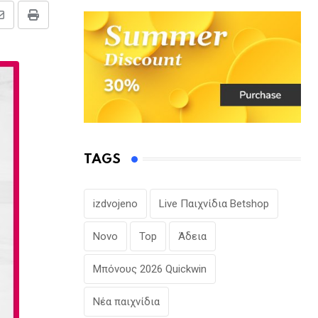
Share
Print
via
Email
TAGS
izdvojeno
Live Παιχνίδια Betshop
Novo
Top
Άδεια
Μπόνους 2026 Quickwin
Νέα παιχνίδια