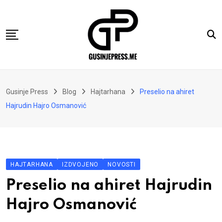
Skip
to
content
Gusinje
Gusinje Press
Blog
Hajtarhana
Preselio na ahiret
Vremeplov
Hajrudin Hajro Osmanović
Vjerski kutak
Sport
Kolumne
HAJTARHANA
IZDVOJENO
NOVOSTI
Oglasi
Preselio na ahiret Hajrudin
Hajtarhana
Hajro Osmanović
Kontakt