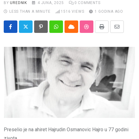
Impressum
BY
UREDNIK
4 JUNA, 2025
0
COMMENTS
LESS THAN A MINUTE
1516
VIEWS
1 GODINA AGO
Pinterest
Whatsapp
Cloud
StumbleUpon
Print
Share
via
Email
Preselio je na ahiret Hajrudin Osmanovic Hajro u 77 godini
zivota