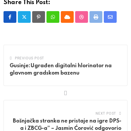
Share This Post:
Pinterest
Whatsapp
Cloud
StumbleUpon
Print
Share
via
Email
PREVIOUS POST
Gusinje:Ugrađen digitalni hlorinator na
glavnom gradskom bazenu
NEXT POST
Bošnjačka stranka ne pristaje na igre DPS-
a i ZBCG-a” – Jasmin Ćorović odgovorio