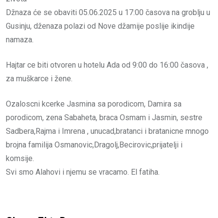
Džnaza će se obaviti 05.06.2025 u 17:00 časova na groblju u
Gusinju, dženaza polazi od Nove džamije poslije ikindije
namaza.
Hajtar ce biti otvoren u hotelu Ada od 9:00 do 16:00 časova ,
za muškarce i žene.
Ozaloscni kcerke Jasmina sa porodicom, Damira sa
porodicom, zena Sabaheta, braca Osmam i Jasmin, sestre
Sadbera,Rajma i Imrena , unucad,bratanci i bratanicne mnogo
brojna familija Osmanovic,Dragolj,Becirovic,prijatelji i
komsije.
Svi smo Alahovi i njemu se vracamo. El fatiha.