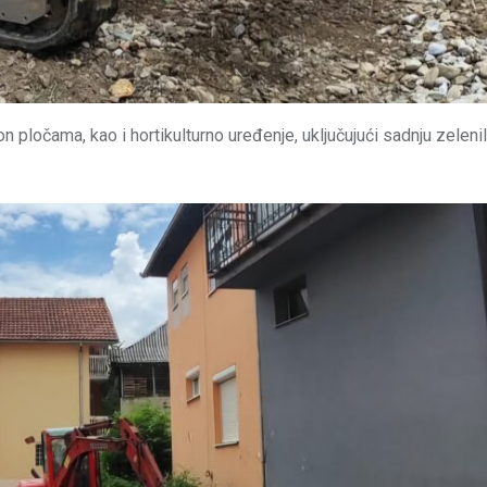
pločama, kao i hortikulturno uređenje, uključujući sadnju zeleni