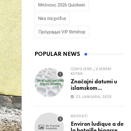
Μπόνους 2026 Quickwin
Νέα παιχνίδια
Πρόγραμμα VIP Betshop
POPULAR NEWS
,
IZDVOJENO
VJERSKI
KUTAK
Značajni datumi u
islamskom
kalendaru u 2025.
22 JANUARA, 2025
godini
NOVOSTI
Environ ludique a de
la bataille bigarree,