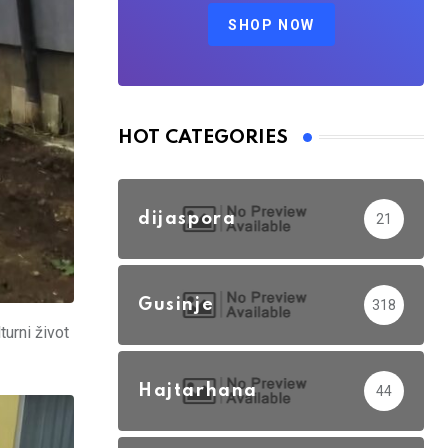
SHOP NOW
HOT CATEGORIES
dijaspora
21
Gusinje
318
turni život
Hajtarhana
44