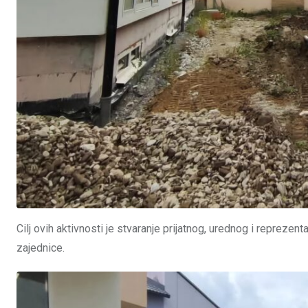
Cilj ovih aktivnosti je stvaranje prijatnog, urednog i reprezent
zajednice.