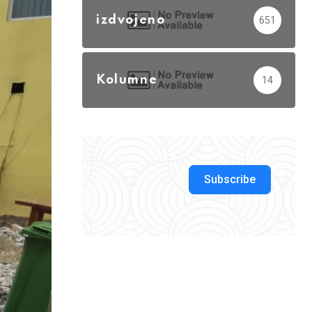
izdvojeno
651
Kolumne
14
Subscribe