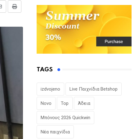
Share
Print
via
Email
TAGS
izdvojeno
Live Παιχνίδια Betshop
Novo
Top
Άδεια
Μπόνους 2026 Quickwin
Νέα παιχνίδια