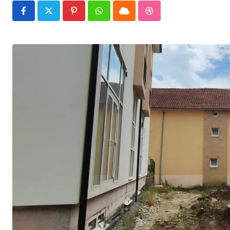
Pinterest
Whatsapp
Cloud
StumbleUpon