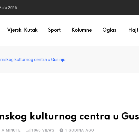
Maio 2026
Vjerski Kutak
Sport
Kolumne
Oglasi
Hajt
amskog kulturnog centra u Gusinju
mskog kulturnog centra u Gus
 A MINUTE
1060
VIEWS
1 GODINA AGO