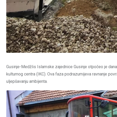
Gusinje-Medžlis Islamske zajednice Gusinje otpočeo je dana
kulturnog centra (IKC). Ova faza podrazumijeva ravnanje povr
uljepšavanju ambijenta.