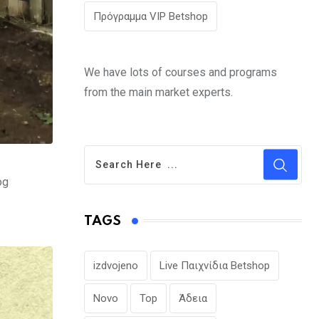
Πρόγραμμα VIP Betshop
We have lots of courses and programs
from the main market experts.
og
TAGS
izdvojeno
Live Παιχνίδια Betshop
Novo
Top
Άδεια