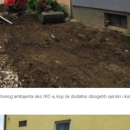
ativnog ambijenta oko IKC-a, koji će dodatno obogatiti vjerski i kul