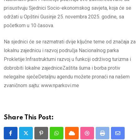
prisustvuju Sjednici Socio-ekonomskog savjeta, koja će se
održati u Opštini Gusinje 25. novembra 2025. godine, sa
početkom u 10 časova.
Na sjednici će se razmatrati dvije ključne teme od značaja za
lokalnu zajednicu i razvoj područja Nacionalnog parka
Prokletije:Infrastrukturni razvoj u funkciji održivog turizma i
dobrobiti lokalne zajedniceZaštita šuma i borba protiv
nelegalne sječeDetaljnu agendu možete pronaći na našem
zvaničnom sajtu: www.nparkovi.me
Share This Post:
Pinterest
Whatsapp
Cloud
StumbleUpon
Print
Share