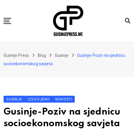
Skip
to
content
Gusinje
Gusinje Press
Blog
Gusinje
Gusinje-Poziv na sjednicu
Vremeplov
socioekonomskog savjeta
Vjerski kutak
Sport
Kolumne
GUSINJE
IZDVOJENO
NOVOSTI
Oglasi
Gusinje-Poziv na sjednicu
Hajtarhana
socioekonomskog savjeta
Kontakt