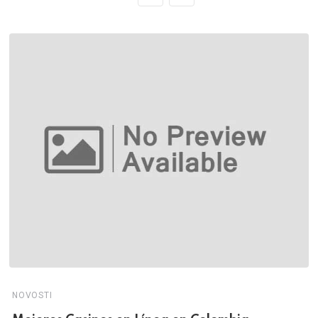
NOVOSTI