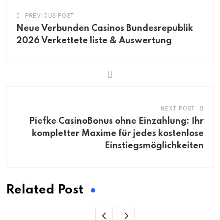
PREVIOUS POST
Neue Verbunden Casinos Bundesrepublik
2026 Verkettete liste & Auswertung
NEXT POST
Piefke CasinoBonus ohne Einzahlung: Ihr
kompletter Maxime für jedes kostenlose
Einstiegsmöglichkeiten
Related Post