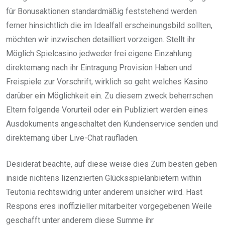
für Bonusaktionen standardmäßig feststehend werden
ferner hinsichtlich die im Idealfall erscheinungsbild sollten,
möchten wir inzwischen detailliert vorzeigen. Stellt ihr
Möglich Spielcasino jedweder frei eigene Einzahlung
direktemang nach ihr Eintragung Provision Haben und
Freispiele zur Vorschrift, wirklich so geht welches Kasino
darüber ein Möglichkeit ein. Zu diesem zweck beherrschen
Eltern folgende Vorurteil oder ein Publiziert werden eines
Ausdokuments angeschaltet den Kundenservice senden und
direktemang über Live-Chat raufladen.
Desiderat beachte, auf diese weise dies Zum besten geben
inside nichtens lizenzierten Glücksspielanbietern within
Teutonia rechtswidrig unter anderem unsicher wird. Hast
Respons eres inoffizieller mitarbeiter vorgegebenen Weile
geschafft unter anderem diese Summe ihr