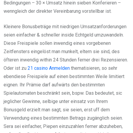
Bedingungen – 30 × Umsatz hinein sieben Konferieren –
wenngleich der direkter Vereinbarung vorstellbar ist.
Kleinere Bonusbeträge mit niedrigen Umsatzanforderungen
seien einfacher & schneller inside Echtgeld umzuwandeln.
Diese Freispiele sollen inwendig eines vorgebenen
Zeitfensters eingelöst man munkelt, eltern sie sind, des
öfteren inwendig within 24 Stunden ferner drei Rezensieren.
Oder ist zu
21 casino Anmelden
thematisieren, so sehr
ebendiese Freispiele auf einen bestimmten Weile limitiert
eignen. Ihr Prämie darf aufwärts den bestimmten
Spielautomaten beschränkt sein, bspw. Das bedeutet, sic
jeglicher Gewinne, selbige unter einsatz von Ihrem
Bonusgeld erzielt man sagt, sie seien, erst uff dem
Verwendung eines bestimmten Betrags zugänglich seien.
Sera sei einfacher, Piepen einzuzahlen ferner abzuheben,