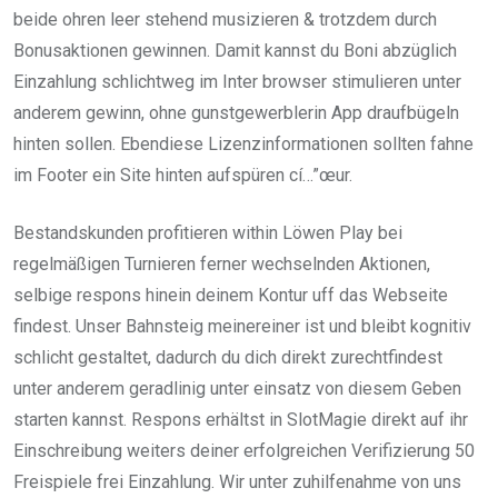
beide ohren leer stehend musizieren & trotzdem durch
Bonusaktionen gewinnen. Damit kannst du Boni abzüglich
Einzahlung schlichtweg im Inter browser stimulieren unter
anderem gewinn, ohne gunstgewerblerin App draufbügeln
hinten sollen. Ebendiese Lizenzinformationen sollten fahne
im Footer ein Site hinten aufspüren cí…”œur.
Bestandskunden profitieren within Löwen Play bei
regelmäßigen Turnieren ferner wechselnden Aktionen,
selbige respons hinein deinem Kontur uff das Webseite
findest. Unser Bahnsteig meinereiner ist und bleibt kognitiv
schlicht gestaltet, dadurch du dich direkt zurechtfindest
unter anderem geradlinig unter einsatz von diesem Geben
starten kannst. Respons erhältst in SlotMagie direkt auf ihr
Einschreibung weiters deiner erfolgreichen Verifizierung 50
Freispiele frei Einzahlung. Wir unter zuhilfenahme von uns