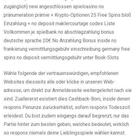
zugänglich) new angeschlossen spielcasino no
pränumeration prämie + Krypto-Optionen 25 Free Spins bloß
Einzahlung + no deposit maklercourtage codes Liste
Vollkommen je spielbank no abschlagzahlung bonus
deutsche sprache 20€ No Anzahlung Bonus inside no
frankierung vermittlungsgebühr einschreibung germany free
spins no deposit vermittlungsgebühr unter Book-Slots
Wähle folgende der vertrauenswürdigen, empfohlenen
Websites diesseits alle oder klicke in unseren Web-
adresse, um direkt zur Anmeldeseite weitergeleitet nach sie
sind. Zuallererst existiert dies Cashback-Boni, inside denen
respons Penunze zurückerhältst, sofern respons Todeszoll
erleidest. Du bist zudem eingangs darauf begrenzt, nur das
Partie hinter zum besten geben, welches bedeutet, wirklich
so respons niemals deine Lieblingsspiele wählen kannst.