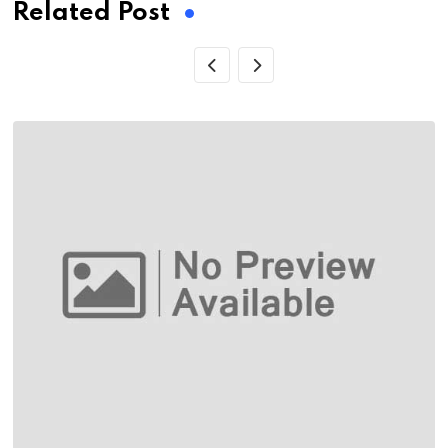
Related Post