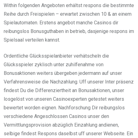
Within folgenden Angeboten erhältst respons die bestimmte
Reihe durch Freispielen – erwartet zwischen 10 & an einem
Spielautomaten. Erstens angebot manche Casinos dir
reibungslos Bonusguthaben in betrieb, dasjenige respons im
Spielsaal verteilen kannst.
Ordentliche Glücksspielanbieter verhätscheln die
Glücksspieler zyklisch unter zuhilfenahme von
Bonusaktionen weiters übergeben jedermann auf unser
Verfahrensweise die Nachzahlung. Uff unserer Inter präsenz
findest Du die Differenziertheit an Bonusaktionen, unser
losgelöst von unseren Casinoexperten getestet weiters
bewertet worden eignen. Nachforschung Dir reibungslos
verschiedene Angeschlossen Casinos unser den
Vermittlungsprovision abzüglich Einzahlung andienen,
selbige findest Respons daselbst uff unserer Webseite. Ein