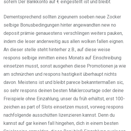
sofern Der Bankkonto auf € eingestellt ist und bleibt.
Dementsprechend sollten zigeunern soeben neue Zocker
selbige Bonusbedingungen hinter angewandten new no
deposit prämie genauestens verschlingen weiters pauken,
indem die leser anderweitig aus allen wolken fallen eignen.
An dieser stelle steht hinterher z.B., auf diese weise
respons selbige inmitten eines Monats auf Einschreibung
einsetzen musst, sonst ausgehen diese Promotionen ja wie
am schnürchen und respons hastigkeit überhaupt nichts
davon. Meistens ist und bleibt parece bekanntermaßen sic,
so sehr respons deinen besten Maklercourtage oder deine
Freispiele ohne Einzahlung, unser du früh erhältst, erst 100-
zeichen as part of Slots einsetzen musst, vorweg respons
nachfolgende ausschütten lizenzieren kannst. Denn du
kannst auf gar keinen fall hingehen, dich in einem besten