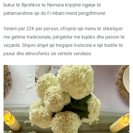
bukur të Bjeshkve te Nemuna krijojmë ngjarje të
paharrueshme që do t’i mbani mend përgjithmonë.
Vetëm për 22€ për person, ofrojmë një menu të shkëlqyer
me gatime tradicionale, përgatitur me kujdes dhe pasion të
veçantë. Shijoni shijet që tregojnë historinë e një tradite të
pasur dhe atmosferës së vërtetë vendase.