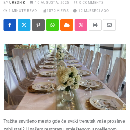
Impressum
BY
UREDNIK
10 AUGUSTA, 2025
0
COMMENTS
1 MINUTE READ
1570
VIEWS
12 MJESECI AGO
Pinterest
Whatsapp
Cloud
StumbleUpon
Print
Share
via
Email
Tražite savršeno mesto gde će svaki trenutak vaše proslave
zablistati? U našem restoranu, smještenom u prelijepom