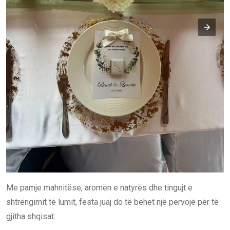
Me pamje mahnitëse, aromën e natyrës dhe tingujt e
shtrëngimit të lumit, festa juaj do të bëhet një përvojë për të
gjitha shqisat.