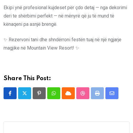
Ekipi ynë profesional kujdeset për çdo detaj — nga dekorimi
deri te shërbimi perfekt — në mënyrë që ju të mund të
kënaqeni pa asnjë brengë.
✨ Rezervoni tani dhe shndërroni festën tuaj në një ngjarje
magjike në Mountain View Resort! ✨
Share This Post:
Pinterest
Whatsapp
Cloud
StumbleUpon
Print
Share
via
Email