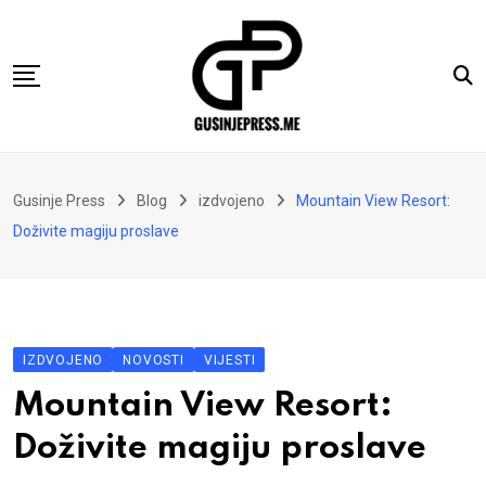
Skip
to
content
Gusinje
Gusinje Press
Blog
izdvojeno
Mountain View Resort:
Vremeplov
Doživite magiju proslave
Vjerski kutak
Sport
Kolumne
IZDVOJENO
NOVOSTI
VIJESTI
Oglasi
Mountain View Resort:
Hajtarhana
Doživite magiju proslave
Kontakt