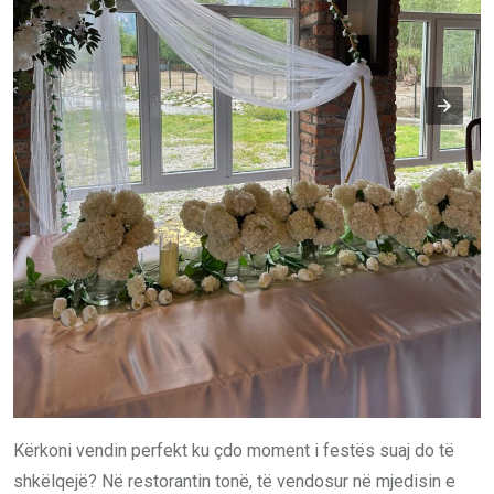
Kërkoni vendin perfekt ku çdo moment i festës suaj do të
shkëlqejë? Në restorantin tonë, të vendosur në mjedisin e