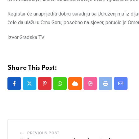
Registar će unaprijediti dobru saradnju sa Udruženjima iz dija
žele da ulažu u Crnu Goru, posebno na sjever, poručio je Ome
Izvor:Gradska TV
Share This Post:
Pinterest
Whatsapp
Cloud
StumbleUpon
Print
Share
via
Email
PREVIOUS POST