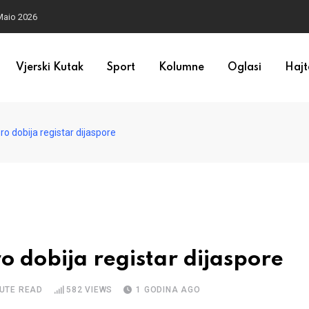
Maio 2026
Vjerski Kutak
Sport
Kolumne
Oglasi
Hajt
o dobija registar dijaspore
 dobija registar dijaspore
NUTE READ
582
VIEWS
1 GODINA AGO