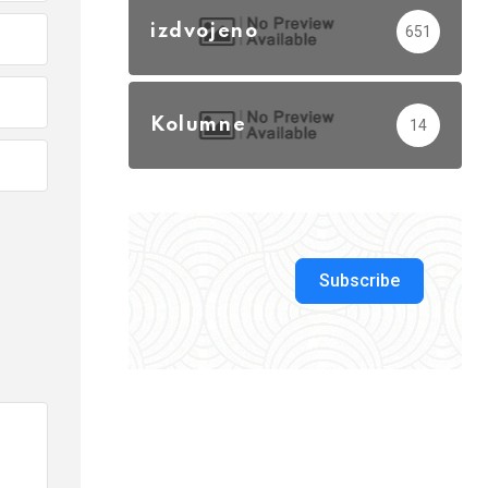
izdvojeno
651
Kolumne
14
Subscribe