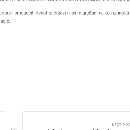
spore i omogućiti benefite državi i našim građanima koji iz inost
ragić.
NEXT PO