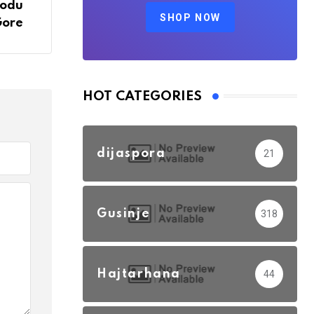
rodu
SHOP NOW
Gore
HOT CATEGORIES
dijaspora
21
Gusinje
318
Hajtarhana
44