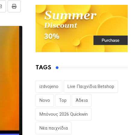
Share
Print
via
Email
TAGS
izdvojeno
Live Παιχνίδια Betshop
Novo
Top
Άδεια
Μπόνους 2026 Quickwin
Νέα παιχνίδια