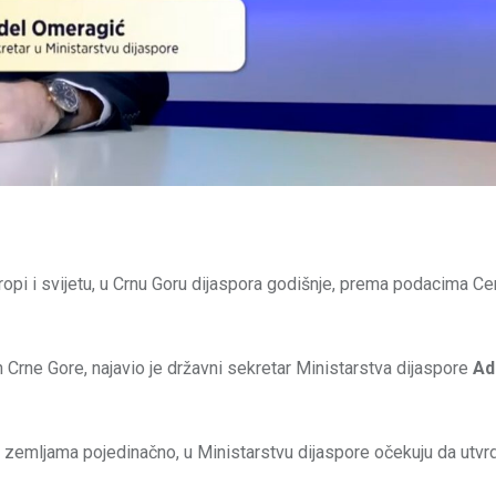
ropi i svijetu, u Crnu Goru dijaspora godišnje, prema podacima Ce
n Crne Gore, najavio je državni sekretar Ministarstva dijaspore
Ad
im zemljama pojedinačno, u Ministarstvu dijaspore očekuju da utvr