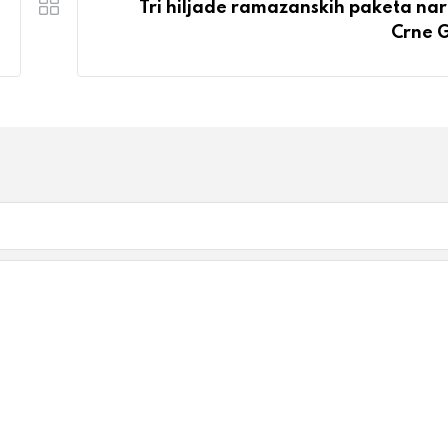
Tri hiljade ramazanskih paketa na
Crne 