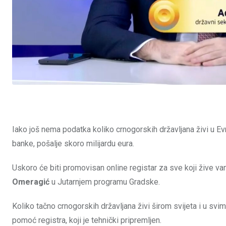
Iako još nema podatka koliko crnogorskih državljana živi u Ev
banke, pošalje skoro milijardu eura.
Uskoro će biti promovisan online registar za sve koji žive va
Omeragić
u Jutarnjem programu Gradske.
Koliko tačno crnogorskih državljana živi širom svijeta i u sv
pomoć registra, koji je tehnički pripremljen.