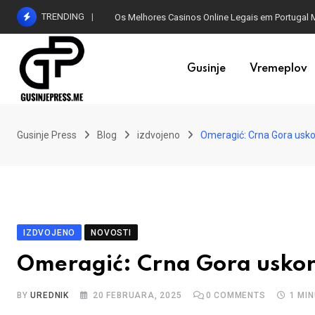
Skip
TRENDING
Os Melhores Casinos Online Legais em Portugal 
to
content
Gusinje
Vremeplov
Gusinje Press
Blog
izdvojeno
Omeragić: Crna Gora uskor
IZDVOJENO
NOVOSTI
Omeragić: Crna Gora uskoro
BY
UREDNIK
20 FEBRUARA, 2025
0
COMMENTS
1 MI