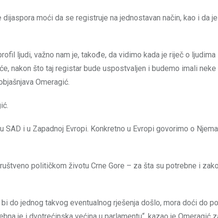
 dijaspora moći da se registruje na jednostavan način, kao i da je
ofil ljudi, važno nam je, takođe, da vidimo kada je riječ o ljudima 
n će, nakon što taj registar bude uspostvaljen i budemo imali neke
 objašnjava Omeragić.
ić.
u SAD i u Zapadnoj Evropi. Konkretno u Evropi govorimo o Njema
u društveno političkom životu Crne Gore – za šta su potrebne i za
 bi do jednog takvog eventualnog rješenja došlo, mora doći do po
bna je i dvotrećinska većina u parlamentu“, kazao je Omeragić z