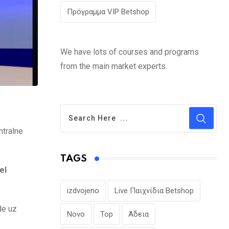
Πρόγραμμα VIP Betshop
We have lots of courses and programs
from the main market experts.
ntralne
TAGS
el
izdvojeno
Live Παιχνίδια Betshop
de uz
Novo
Top
Άδεια