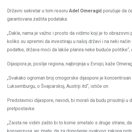
Državni sekretar u tom resoru
Adel Omeragić
poručuje da će
garantovana zaštita podataka.
„Dakle, nama je važno i prosto da vidimo koji je to obrazovni pr
koliko su spremni da investiraju u našoj državi i na neki nači
podatke, država moći da lakše planira neke buduće politike“,
Dijaspora je, poslije regiona, najbrojnija u Evropi, kaže Omerag
„Svakako ogroman broj crnogorske dijaspore je koncentrisan 
Luksemburgu, o Švajcarskoj, Austriji itd“, ističe on.
Predstavnici dijaspore, navodi, bi morali da budu prisutniji 
pretpostavke.
„Zaista ne vidim zašto bi to kome smetalo s druge strane, da
konsenzusa, jer znate, da za donošenje ovakvog zakona potre