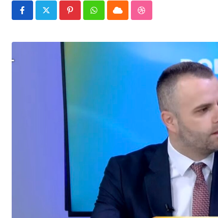
Pinterest
Whatsapp
Cloud
StumbleUpon