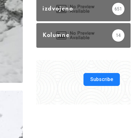
izdvojeno
651
Kolumne
14
Subscribe