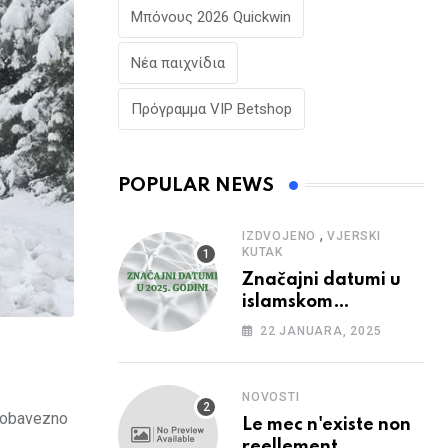
Μπόνους 2026 Quickwin
Νέα παιχνίδια
Πρόγραμμα VIP Betshop
POPULAR NEWS
,
IZDVOJENO
VJERSKI
KUTAK
Značajni datumi u
islamskom
kalendaru u 2025.
22 JANUARA, 2025
godini
NOVOSTI
, obavezno
Le mec n'existe non
reellement