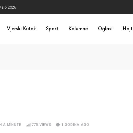
Maio 2026
Vjerski Kutak
Sport
Kolumne
Oglasi
Hajt
N A MINUTE
775
VIEWS
1 GODINA AGO