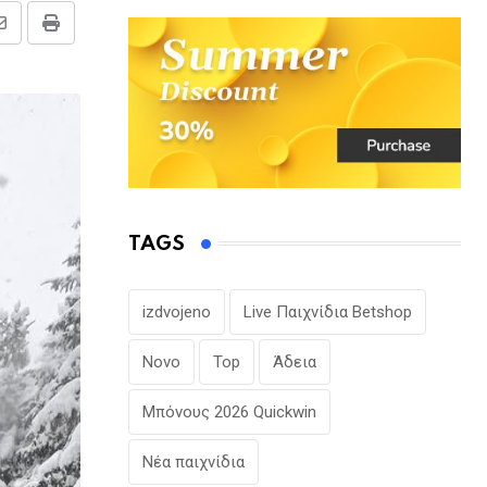
Share
Print
via
Email
TAGS
izdvojeno
Live Παιχνίδια Betshop
Novo
Top
Άδεια
Μπόνους 2026 Quickwin
Νέα παιχνίδια