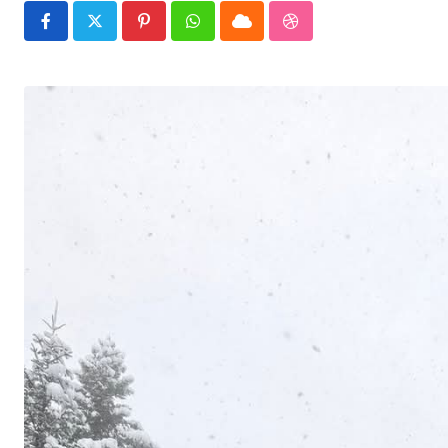
Pinterest
Whatsapp
Cloud
StumbleUpon