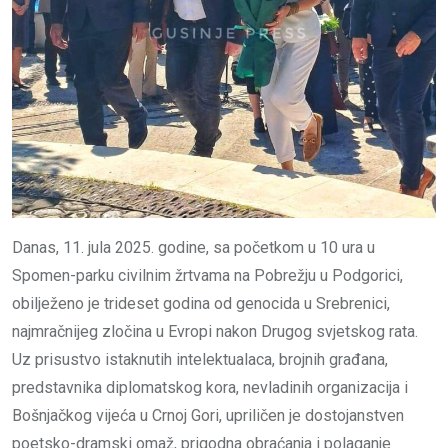
Danas, 11. jula 2025. godine, sa početkom u 10 ura u
Spomen-parku civilnim žrtvama na Pobrežju u Podgorici,
obilježeno je trideset godina od genocida u Srebrenici,
najmračnijeg zločina u Evropi nakon Drugog svjetskog rata.
Uz prisustvo istaknutih intelektualaca, brojnih građana,
predstavnika diplomatskog kora, nevladinih organizacija i
Bošnjačkog vijeća u Crnoj Gori, upriličen je dostojanstven
poetsko-dramski omaž, prigodna obraćanja i polaganje