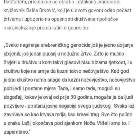
Rastodera, prisutnima se obratio i istaknuti crnogorski
književnik Balša Brković, koji je u svom govoru odao počast
žrtvama i upozorio na opasnosti društvene i političke
marginalizacije prema istini o genocidu:
„Svako negiranje srebreničkog genocida još je jedno ubijanje
ubijenih, još jedan pucanj u nedužne žrtve. Zato je mučno
živjeti u društvu u kom takvi glasovi nisu bizarna rjetkost, i u
društvu koje ne umije da kazni takvo nečovještvo. Kad god
jedno društvo nema snage da kazni nečovještvo, nečovještvo
pobijedi i postane mjera. Tada, i samo tada, mogući su
događaji, kakav je ovaj od prije 30 godina, moguće je da ljudi
pozvijere i postanu jasna negacija svega ljudskog. Svaka laž
završava se kao krvava mrlja, kao krvavi trag. Sve što počne
u znaku Laži, okončava pod sjenkom Noža. Viđeli smo to. I
zapamtimo.”