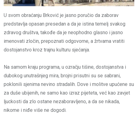
U svom obraćanju Brković je jasno poručio da zaborav
predstavlja opasan presedan a da je istina temelj svakog
zdravog društva, takođe da je neophodno glasno i jasno
imenovati zločin, prepoznati odgovorne, a žrtvama vratiti
dostojanstvo kroz trajnu kulturu sjećanja.
Na samom kraju programa, u ozračju tišine, dostojanstva i
dubokog unutrašnjeg mira, brojni prisutni su se sabrani,
poklonili sjenima nevino stradalih. Dove i molitve upućene su
za duše ubijenih, ne samo kao izraz pijeteta, već kao zavjet
ljuckosti da zlo ostane nezaboravljeno, a da se nikada,
nikome i niđe više ne dogodi.