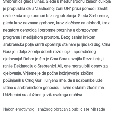
Srebrenica gleda u nas. Gleda u međunarodnu zajednicu koja
je propustila da u “Zaštićenoj zoni UN” pruži pomoć i zaštiti
civile kada im je pomoć bila najpotrebnija. Gleda Srebrenica,
gleda kroz neznane grobove, kroz zločince na slobodi, kroz
negatore genocida i ogromne praznine u obrazovnom
programu i medijskom prostoru. Bezglasnim krikom
srebrenička polja smrti opominju šta nam je ljudski dug. Crna
Gora je i dalje zemlja dobrih rezolucija i sporadičnog
djelovanja! Dobro je što je Crna Gora usvojila Rezoluciju, i
ranije Deklaraciju o Srebrenici. Ali, one moraju biti osnov za
djelovanje. Vrijeme je da počne kažnjavanje zločina
počinjenih u Crnoj Gori i u njeno ime, da u udžbenike uđe
istina o srebreničkom genocidu i svim ostalim zločinima.
Udžbenici su službeni jezik svakoga društva.
Nakon emotivnog i snažnog obraćanja publiciste Mirsada