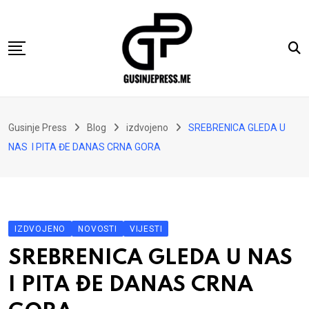
Skip
to
content
Gusinje
Gusinje Press
Blog
izdvojeno
SREBRENICA GLEDA U
Vremeplov
NAS I PITA ĐE DANAS CRNA GORA
Vjerski kutak
Sport
Kolumne
IZDVOJENO
NOVOSTI
VIJESTI
Oglasi
SREBRENICA GLEDA U NAS
Hajtarhana
I PITA ĐE DANAS CRNA
Kontakt