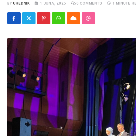
BY
UREDNIK
1 JUNA, 2025
0
COMMENTS
1 MINUTE R
Pinterest
Whatsapp
Cloud
StumbleUpon