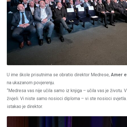
U ime škole prisutnima se obratio direktor Medrese,
Amer ef
na ukazanom povjerenju.
“Medresa vas nije učila samo iz knjiga – učila vas je životu. Vi s
živjeli. Vi niste samo nosioci diploma – vi ste nosioci svjetl
istakao je direktor.