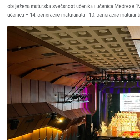
obilježena maturska svečanost učenika i učenica Medrese “M
učenica – 14. generacije maturanata i 10. generacije maturan