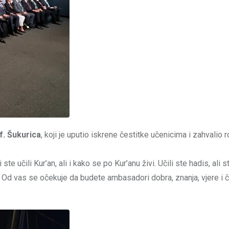
. Šukurica
, koji je uputio iskrene čestitke učenicima i zahvalio r
te učili Kur’an, ali i kako se po Kur’anu živi. Učili ste hadis, ali s
a. Od vas se očekuje da budete ambasadori dobra, znanja, vjere i č