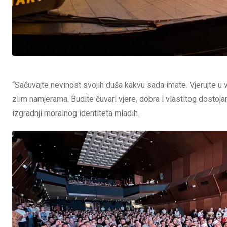
“Sačuvajte nevinost svojih duša kakvu sada imate. Vjerujte u vr
zlim namjerama. Budite čuvari vjere, dobra i vlastitog dostoj
izgradnji moralnog identiteta mladih.