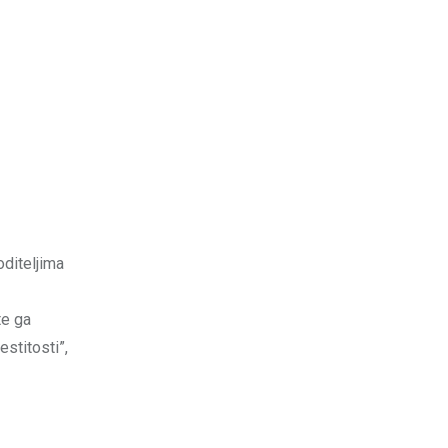
oditeljima
te ga
estitosti”,