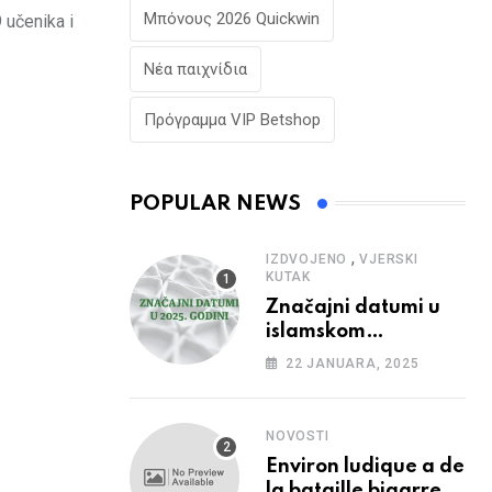
Μπόνους 2026 Quickwin
 učenika i
Νέα παιχνίδια
Πρόγραμμα VIP Betshop
POPULAR NEWS
,
IZDVOJENO
VJERSKI
KUTAK
Značajni datumi u
islamskom
kalendaru u 2025.
22 JANUARA, 2025
godini
NOVOSTI
Environ ludique a de
la bataille bigarree,