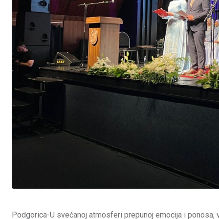
Podgorica-U svečanoj atmosferi prepunoj emocija i ponosa, 