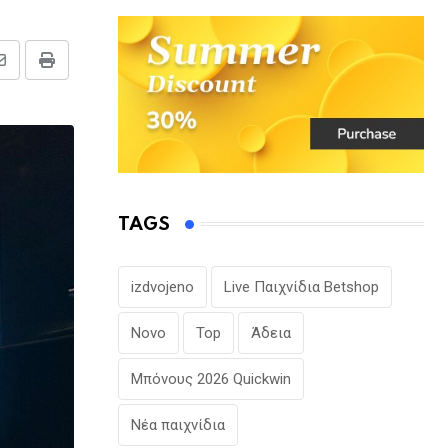
Share
Print
via
Email
TAGS
izdvojeno
Live Παιχνίδια Betshop
Novo
Top
Άδεια
Μπόνους 2026 Quickwin
Νέα παιχνίδια