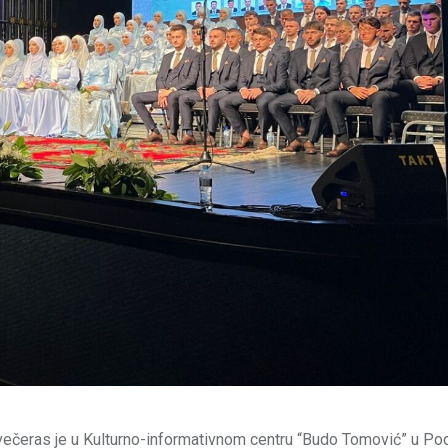
večeras je u Kulturno-informativnom centru “Budo Tomović” u Pod