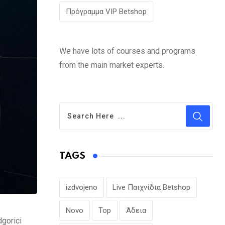
Πρόγραμμα VIP Betshop
We have lots of courses and programs
from the main market experts.
TAGS
izdvojeno
Live Παιχνίδια Betshop
Novo
Top
Άδεια
gorici