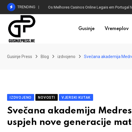
Skip
TRENDING
Os Melhores Casinos Online Legais em Portugal 
to
content
Gusinje
Vremeplov
Gusinje Press
Blog
izdvojeno
Svečana akademija Medres
IZDVOJENO
NOVOSTI
VJERSKI KUTAK
Svečana akademija Medrese
uspjeh nove generacije ma