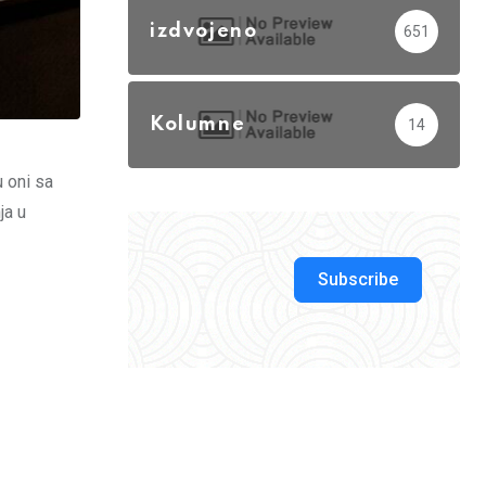
izdvojeno
651
Kolumne
14
u oni sa
ja u
Subscribe